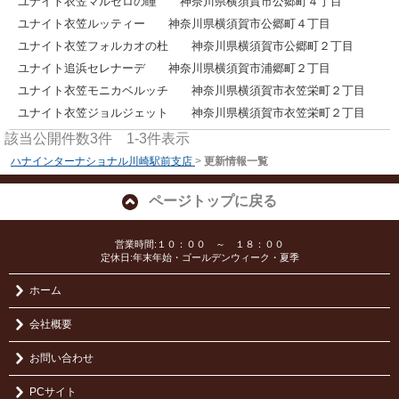
ユナイト衣笠マルセロの瞳 神奈川県横須賀市公郷町４丁目
ユナイト衣笠ルッティー 神奈川県横須賀市公郷町４丁目
ユナイト衣笠フォルカオの杜 神奈川県横須賀市公郷町２丁目
ユナイト追浜セレナーデ 神奈川県横須賀市浦郷町２丁目
ユナイト衣笠モニカベルッチ 神奈川県横須賀市衣笠栄町２丁目
ユナイト衣笠ジョルジェット 神奈川県横須賀市衣笠栄町２丁目
該当公開件数
3
件
1-3
件表示
ハナインターナショナル川崎駅前支店
>
更新情報一覧
ページトップに戻る
営業時間:１０：００ ～ １８：００
定休日:年末年始・ゴールデンウィーク・夏季
ホーム
会社概要
お問い合わせ
PCサイト