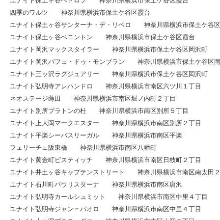
ユナイト保土ヶ谷ペトロフ 神奈川県横浜市保土ケ谷区霞台
四季のワルツ 神奈川県横浜市保土ケ谷区霞台
ユナイト保土ヶ谷サンターナ・デ・リベロ 神奈川県横浜市保土ケ谷
ユナイト保土ヶ谷ベニントン 神奈川県横浜市保土ケ谷区霞台
ユナイト岡沢マックスタイラー 神奈川県横浜市保土ケ谷区岡沢町
ユナイト岡沢パフェ・ドゥ・モンブラン 神奈川県横浜市保土ケ谷区
ユナイト三ッ沢ラグジュアリー 神奈川県横浜市保土ケ谷区岡沢町
ユナイト弘明寺アレハンドロ 神奈川県横浜市南区六ツ川１丁目
ネオステージ蒔田 神奈川県横浜市南区堀ノ内町２丁目
ユナイト別所プラトンの杜 神奈川県横浜市南区別所５丁目
ユナイト上大岡マークエスター 神奈川県横浜市南区別所２丁目
ユナイト平楽シーバスリーガル 神奈川県横浜市南区平楽
フェリーチェ阪東橋 神奈川県横浜市南区八幡町
ユナイト黄金町ピスティッチ 神奈川県横浜市南区日枝町２丁目
ユナイト井土ヶ谷キャプテンストリート 神奈川県横浜市南区南太田
ユナイト石川町パウリスターナ 神奈川県横浜市南区唐沢
ユナイト弘明寺カールシュミット 神奈川県横浜市南区中里４丁目
ユナイト弘明寺ジャン＝パオロ 神奈川県横浜市南区中里４丁目