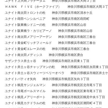
ユナイト上大岡プラチーダエ 神奈川県横浜市南区大岡３丁目
ＨＡＷＫ ＦＩＶＥ（ホークファイブ） 神奈川県横浜市南区大岡３
ユナイト南太田トロントの杜 神奈川県横浜市南区清水ケ丘
ユナイト蒔田ペンシルベニア 神奈川県横浜市南区蒔田町
ユナイト阪東橋シドニーの杜 神奈川県横浜市南区山谷
ユナイト阪東橋ラ・カリビアーノ 神奈川県横浜市南区山谷
ユナイト南太田メアリーアーデン 神奈川県横浜市南区三春台
ユナイト黄金町リッチフィールド 神奈川県横浜市南区三春台
ユナイト黄金町エレーヌの杜 神奈川県横浜市南区三春台
ユナイト南太田メディシス 神奈川県横浜市南区庚台
サザンテラス井土ヶ谷 神奈川県横浜市南区永田東１丁目
ユナイト井土ヶ谷チャップマンの杜 神奈川県横浜市南区永田東１丁
ユナイト井土ヶ谷スウィーツベリーオペラ 神奈川県横浜市南区井土ケ
ユナイトパティオ矢向 神奈川県横浜市鶴見区矢向３丁目
ユナイト鶴見サンジェルマン 神奈川県横浜市鶴見区北寺尾５丁目
ユナイト寺尾ポールスマイル 神奈川県横浜市鶴見区東寺尾３丁目
ユナイト鶴見メアリーポート 神奈川県横浜市鶴見区鶴見中央５丁目
ユナイト鶴見カテドラルの杜 神奈川県横浜市鶴見区潮田町４丁目