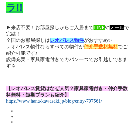
ラ!!
▶
来店不要！お部屋探しからご入居まで
LINE
や
メール
で
完結！
全国のお部屋探しは
レオパレス物件
がおすすめ✨
レオパレス物件ならすべての物件が
仲介手数料無料
でご
紹介可能です♪
設備充実・家具家電付きでカバン一つでお引越しできま
す☺
【レオパレス賃貸はなぜ人気？家具家電付き・仲介手数
料無料・短期プランも紹介】
https://www.hana-kawasaki.jp/blog/entry-797561/
*
*
*