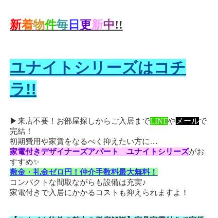
新
着
物
件
毎
日
更
新
中
!!
ユナイトシリーズはコチ
ラ!!
▶来店不要！お部屋探しからご入居まで
LINE
や
メール
で
完結！
初期費用や家賃をなるべく抑えたい方に
…
家電付きデザイナーズアパート ユナイトシリーズ
がお
すすめ✨
敷金・礼金ゼロ円！仲介手数料最大無料！
コンパクトな間取ながらも設備は充実♪
家電付きで入居にかかるコストも抑えられますよ！