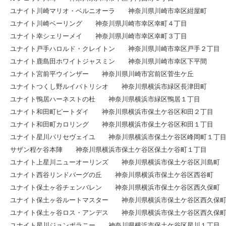
ユナイト川崎マリオ・ベルニオーラ 神奈川県川崎市幸区紺屋町
ユナイト川崎ベーリング 神奈川県川崎市幸区幸町４丁目
ユナイト幸シェリーメイ 神奈川県川崎市幸区幸町３丁目
ユナイト戸手ハロルド・クレイトン 神奈川県川崎市幸区戸手２丁目
ユナイト鹿島田ホワイトジャスミン 神奈川県川崎市幸区下平間
ユナイト宮前平ウインザー 神奈川県川崎市宮前区菅生ケ丘
ユナイトつくし野ルイパトリシオ 神奈川県横浜市緑区長津田町
ユナイト鴨居ハーネストの杜 神奈川県横浜市緑区鴨居１丁目
ユナイト和田町ピートダイ 神奈川県横浜市保土ケ谷区和田２丁目
ユナイト和田町カロリング 神奈川県横浜市保土ケ谷区和田１丁目
ユナイト星川パリセヴェイユ 神奈川県横浜市保土ケ谷区峰岡町１丁
サザン程ケ谷本陣 神奈川県横浜市保土ケ谷区保土ケ谷町１丁目
ユナイト上星川ニューオーリンズ 神奈川県横浜市保土ケ谷区川島町
ユナイト西谷リンドバーグの丘 神奈川県横浜市保土ケ谷区西谷町
ユナイト保土ヶ谷チェンバレン 神奈川県横浜市保土ケ谷区西久保町
ユナイト保土ヶ谷ルートマスター 神奈川県横浜市保土ケ谷区西久保
ユナイト保土ヶ谷ロス・アンデス 神奈川県横浜市保土ケ谷区西久保
ユナイト星川ジョンポラニー 神奈川県横浜市保土ケ谷区星川１丁目