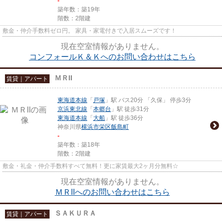
-
築年数：築19年
階数：2階建
敷金・仲介手数料ゼロ円。 家具・家電付きで入居スムーズです！
現在空室情報がありません。
コンフォールＫ＆Ｋへのお問い合わせはこちら
ＭＲII
賃貸｜アパート
東海道本線
「
戸塚
」駅 バス20分 「久保」 停歩3分
京浜東北線
「
本郷台
」駅 徒歩31分
東海道本線
「
大船
」駅 徒歩36分
神奈川県
横浜市栄区
飯島町
-
築年数：築18年
階数：2階建
敷金・礼金・仲介手数料すべて無料！更に家賃最大2ヶ月分無料☆
現在空室情報がありません。
ＭＲIIへのお問い合わせはこちら
ＳＡＫＵＲＡ
賃貸｜アパート