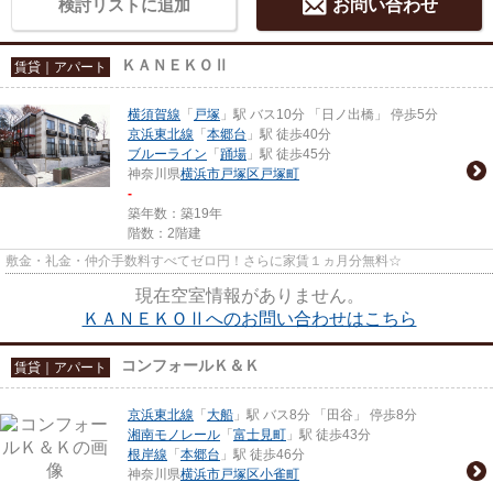
検討リストに追加
お問い合わせ
ＫＡＮＥＫＯⅡ
賃貸｜アパート
横須賀線
「
戸塚
」駅 バス10分 「日ノ出橋」 停歩5分
京浜東北線
「
本郷台
」駅 徒歩40分
ブルーライン
「
踊場
」駅 徒歩45分
神奈川県
横浜市戸塚区
戸塚町
-
築年数：築19年
階数：2階建
敷金・礼金・仲介手数料すべてゼロ円！さらに家賃１ヵ月分無料☆
現在空室情報がありません。
ＫＡＮＥＫＯⅡへのお問い合わせはこちら
コンフォールＫ＆Ｋ
賃貸｜アパート
京浜東北線
「
大船
」駅 バス8分 「田谷」 停歩8分
湘南モノレール
「
富士見町
」駅 徒歩43分
根岸線
「
本郷台
」駅 徒歩46分
神奈川県
横浜市戸塚区
小雀町