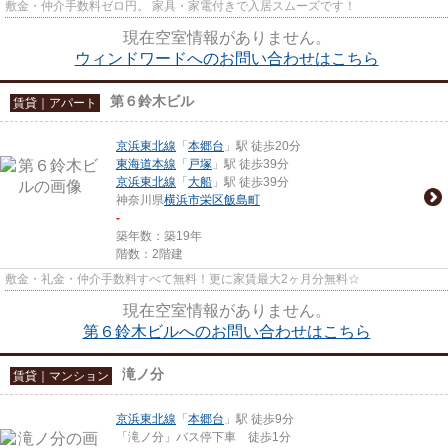
敷金・仲介手数料ゼロ円。 家具・家電付きで入居スムーズです！
現在空室情報がありません。
ウィンドワードへのお問い合わせはこちら
第６鈴木ビル
賃貸｜アパート
京浜東北線
「
本郷台
」駅 徒歩20分
東海道本線
「
戸塚
」駅 徒歩39分
京浜東北線
「
大船
」駅 徒歩39分
神奈川県
横浜市栄区
飯島町
-
築年数：築19年
階数：2階建
敷金・礼金・仲介手数料すべて無料！更に家賃最大2ヶ月分無料☆
現在空室情報がありません。
第６鈴木ビルへのお問い合わせはこちら
滝ノ分
賃貸｜マンション
京浜東北線
「
本郷台
」駅 徒歩9分
「滝ノ分」バス停下車 徒歩1分