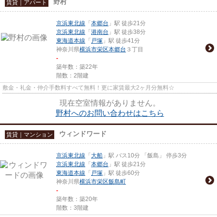
野村
賃貸｜アパート
京浜東北線
「
本郷台
」駅 徒歩21分
京浜東北線
「
港南台
」駅 徒歩38分
東海道本線
「
戸塚
」駅 徒歩41分
神奈川県
横浜市栄区
本郷台
３丁目
-
築年数：築22年
階数：2階建
敷金・礼金・仲介手数料すべて無料！更に家賃最大2ヶ月分無料☆
現在空室情報がありません。
野村へのお問い合わせはこちら
ウィンドワード
賃貸｜マンション
京浜東北線
「
大船
」駅 バス10分 「飯島」 停歩3分
京浜東北線
「
本郷台
」駅 徒歩21分
東海道本線
「
戸塚
」駅 徒歩60分
神奈川県
横浜市栄区
飯島町
-
築年数：築20年
階数：3階建