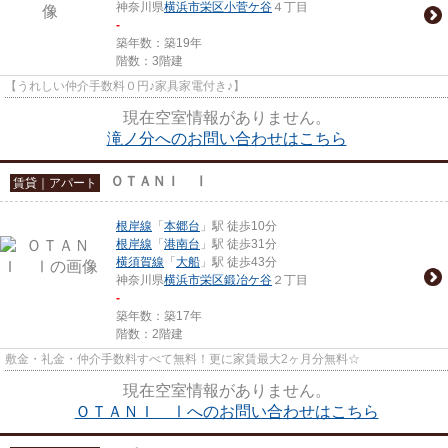
神奈川県
横浜市栄区
小菅ケ谷
４丁目
-
築年数：築19年
階数：3階建
【うれしい仲介手数料０円♪家具家電付き♪】
現在空室情報がありません。
滝ノ分へのお問い合わせはこちら
ＯＴＡＮＩ Ⅰ
賃貸｜アパート
根岸線
「
本郷台
」駅 徒歩10分
根岸線
「
港南台
」駅 徒歩31分
横須賀線
「
大船
」駅 徒歩43分
神奈川県
横浜市栄区
鍛冶ケ谷
２丁目
-
築年数：築17年
階数：2階建
敷金・礼金・仲介手数料すべて無料！更に家賃最大2ヶ月分無料☆
現在空室情報がありません。
ＯＴＡＮＩ Ⅰへのお問い合わせはこちら