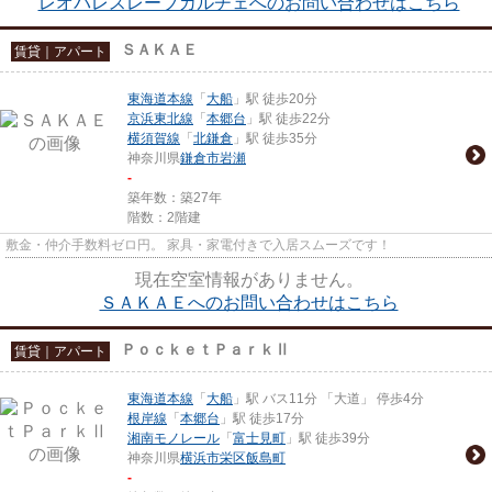
レオパレスレーブカルチェへのお問い合わせはこちら
ＳＡＫＡＥ
賃貸｜アパート
東海道本線
「
大船
」駅 徒歩20分
京浜東北線
「
本郷台
」駅 徒歩22分
横須賀線
「
北鎌倉
」駅 徒歩35分
神奈川県
鎌倉市
岩瀬
-
築年数：築27年
階数：2階建
敷金・仲介手数料ゼロ円。 家具・家電付きで入居スムーズです！
現在空室情報がありません。
ＳＡＫＡＥへのお問い合わせはこちら
ＰｏｃｋｅｔＰａｒｋⅡ
賃貸｜アパート
東海道本線
「
大船
」駅 バス11分 「大道」 停歩4分
根岸線
「
本郷台
」駅 徒歩17分
湘南モノレール
「
富士見町
」駅 徒歩39分
神奈川県
横浜市栄区
飯島町
-