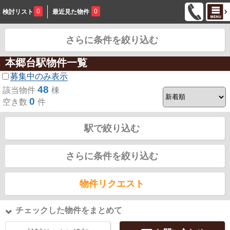
0
0
検討リスト
最近見た物件
さらに条件を絞り込む
お問合せ
本郷台駅物件一覧
募集中のみ表示
48
該当物件
棟
0
空き数
件
駅で絞り込む
さらに条件を絞り込む
物件リクエスト
チェックした物件をまとめて