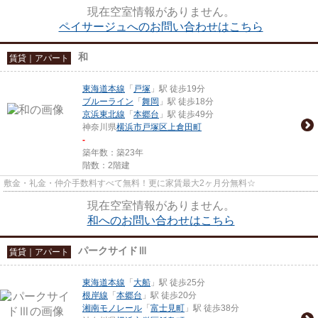
現在空室情報がありません。
ペイサージュへのお問い合わせはこちら
和
賃貸｜アパート
東海道本線
「
戸塚
」駅 徒歩19分
ブルーライン
「
舞岡
」駅 徒歩18分
京浜東北線
「
本郷台
」駅 徒歩49分
神奈川県
横浜市戸塚区
上倉田町
-
築年数：築23年
階数：2階建
敷金・礼金・仲介手数料すべて無料！更に家賃最大2ヶ月分無料☆
現在空室情報がありません。
和へのお問い合わせはこちら
パークサイドⅢ
賃貸｜アパート
東海道本線
「
大船
」駅 徒歩25分
根岸線
「
本郷台
」駅 徒歩20分
湘南モノレール
「
富士見町
」駅 徒歩38分