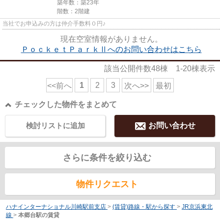
築年数：築23年
階数：2階建
当社でお申込みの方は仲介手数料０円♪
現在空室情報がありません。
ＰｏｃｋｅｔＰａｒｋⅡへのお問い合わせはこちら
該当公開件数
48
棟
1-20
棟表示
1
2
3
<<前へ
次へ>>
最初
チェックした物件をまとめて
検討リストに追加
お問い合わせ
さらに条件を絞り込む
物件リクエスト
ハナインターナショナル川崎駅前支店
>
(賃貸)路線・駅から探す
>
JR京浜東北
線
>
本郷台駅の賃貸