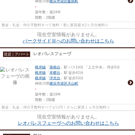
神奈川県
横浜市栄区
飯島町
-
築年数：築24年
階数：2階建
敷金・礼金・仲介手数料すべて無料！更に家賃最大2ヶ月分無料☆
現在空室情報がありません。
パークサイドⅢへのお問い合わせはこちら
レオパレスフェーヴ
賃貸｜アパート
根岸線
「
港南台
」駅 バス14分 「上之中央」 停歩5分
根岸線
「
本郷台
」駅 徒歩42分
根岸線
「
洋光台
」駅 徒歩53分
神奈川県
横浜市栄区
犬山町
-
築年数：築19年
階数：2階建
敷金・礼金・仲介手数料すべてゼロ円！さらに家賃１ヵ月分無料☆
現在空室情報がありません。
レオパレスフェーヴへのお問い合わせはこちら