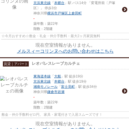
京浜東北線
「
本郷台
」駅 バス14分 「変電所前〔戸塚
区〕」 停歩3分
神奈川県
横浜市戸塚区
上倉田町
-
築年数：築22年
階数：2階建
☆今月おすすめ☆敷金・礼金・仲介手数料・最大2ヶ月家賃無料
現在空室情報がありません。
メルスィーコリンヌへのお問い合わせはこちら
レオパレスレーブカルチェ
賃貸｜アパート
東海道本線
「
大船
」駅 徒歩19分
京浜東北線
「
本郷台
」駅 徒歩19分
湘南モノレール
「
富士見町
」駅 徒歩34分
神奈川県
鎌倉市
岩瀬
-
築年数：築22年
階数：2階建
敷金・仲介手数料ゼロ円。 家具・家電付きで入居スムーズです！
現在空室情報がありません。