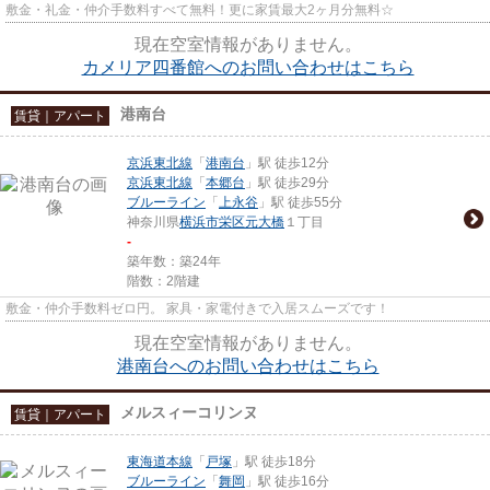
敷金・礼金・仲介手数料すべて無料！更に家賃最大2ヶ月分無料☆
現在空室情報がありません。
カメリア四番館へのお問い合わせはこちら
港南台
賃貸｜アパート
京浜東北線
「
港南台
」駅 徒歩12分
京浜東北線
「
本郷台
」駅 徒歩29分
ブルーライン
「
上永谷
」駅 徒歩55分
神奈川県
横浜市栄区
元大橋
１丁目
-
築年数：築24年
階数：2階建
敷金・仲介手数料ゼロ円。 家具・家電付きで入居スムーズです！
現在空室情報がありません。
港南台へのお問い合わせはこちら
メルスィーコリンヌ
賃貸｜アパート
東海道本線
「
戸塚
」駅 徒歩18分
ブルーライン
「
舞岡
」駅 徒歩16分