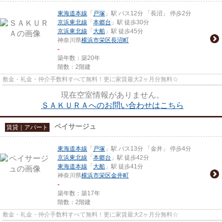
東海道本線
「
戸塚
」駅 バス12分 「長沼」 停歩2分
京浜東北線
「
本郷台
」駅 徒歩30分
京浜東北線
「
大船
」駅 徒歩45分
神奈川県
横浜市栄区
長沼町
-
築年数：築20年
階数：2階建
敷金・礼金・仲介手数料すべて無料！更に家賃最大2ヶ月分無料☆
現在空室情報がありません。
ＳＡＫＵＲＡへのお問い合わせはこちら
ペイサージュ
賃貸｜アパート
東海道本線
「
戸塚
」駅 バス13分 「金井」 停歩4分
京浜東北線
「
本郷台
」駅 徒歩42分
東海道本線
「
大船
」駅 徒歩41分
神奈川県
横浜市栄区
金井町
-
築年数：築17年
階数：2階建
敷金・礼金・仲介手数料すべて無料！更に家賃最大2ヶ月分無料☆