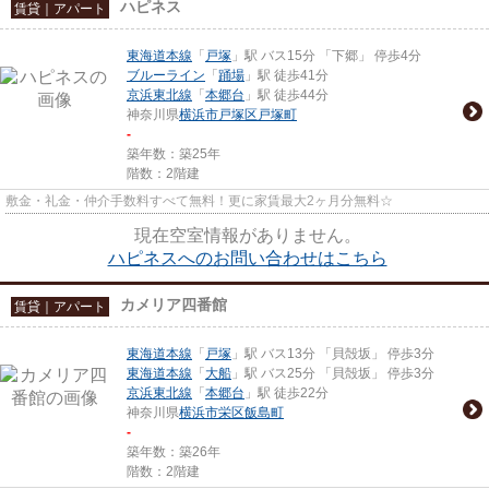
ハピネス
賃貸｜アパート
東海道本線
「
戸塚
」駅 バス15分 「下郷」 停歩4分
ブルーライン
「
踊場
」駅 徒歩41分
京浜東北線
「
本郷台
」駅 徒歩44分
神奈川県
横浜市戸塚区
戸塚町
-
築年数：築25年
階数：2階建
敷金・礼金・仲介手数料すべて無料！更に家賃最大2ヶ月分無料☆
現在空室情報がありません。
ハピネスへのお問い合わせはこちら
カメリア四番館
賃貸｜アパート
東海道本線
「
戸塚
」駅 バス13分 「貝殻坂」 停歩3分
東海道本線
「
大船
」駅 バス25分 「貝殻坂」 停歩3分
京浜東北線
「
本郷台
」駅 徒歩22分
神奈川県
横浜市栄区
飯島町
-
築年数：築26年
階数：2階建