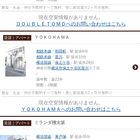
敷金・礼金・仲介手数料すべて無料。更に家賃最大2ヶ月分無料。
現在空室情報がありません。
ＤＯＵＢＬＥＴＯＭＯへのお問い合わせはこちら
ＹＯＫＯＨＡＭＡ
賃貸｜アパート
相鉄本線
「
和田町
」駅 徒歩6分
相鉄本線
「
星川
」駅 徒歩10分
横須賀線
「
保土ケ谷
」駅 徒歩29分
神奈川県
横浜市保土ケ谷区
星川
３丁目
-
築年数：築22年
階数：2階建
敷金・礼金・仲介手数料すべて無料！更に家賃最大2ヶ月分無料☆
現在空室情報がありません。
ＹＯＫＯＨＡＭＡへのお問い合わせはこちら
ミランダ権太坂
賃貸｜アパート
横須賀線
「
東戸塚
」駅 徒歩26分