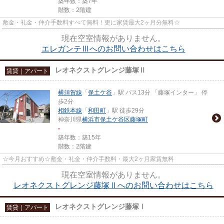
築年数：築7年
階数：2階建
敷金・礼金・仲介手数料すべて無料！更に家賃最大2ヶ月分無料☆
現在空室情報がありません。
エレガンテⅢへのお問い合わせはこちら
レオネクストグレンジ藤塚Ⅱ
賃貸｜アパート
横須賀線
「
保土ケ谷
」駅 バス13分 「藤塚インター」 停
歩2分
相鉄本線
「
和田町
」駅 徒歩29分
神奈川県
横浜市保土ケ谷区
藤塚町
-
築年数：築15年
階数：2階建
☆今月おすすめ☆敷金・礼金・仲介手数料・最大2ヶ月家賃無料
現在空室情報がありません。
レオネクストグレンジ藤塚Ⅱへのお問い合わせはこちら
レオネクストグレンジ藤塚Ⅰ
賃貸｜アパート