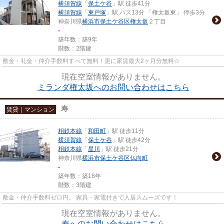
横須賀線
「
保土ケ谷
」駅 徒歩41分
横須賀線
「
東戸塚
」駅 バス13分 「権太坂東」 停歩3分
神奈川県
横浜市保土ケ谷区
権太坂
２丁目
-
築年数：築9年
階数：2階建
敷金・礼金・仲介手数料すべて無料！更に家賃最大2ヶ月分無料☆
現在空室情報がありません。
ミランダ権太坂へのお問い合わせはこちら
寿
賃貸｜マンション
相鉄本線
「
和田町
」駅 徒歩11分
横須賀線
「
保土ケ谷
」駅 徒歩42分
相鉄本線
「
星川
」駅 徒歩21分
神奈川県
横浜市保土ケ谷区
仏向町
-
築年数：築18年
階数：3階建
敷金・仲介手数料ゼロ円。 家具・家電付きで入居スムーズです！
現在空室情報がありません。
寿へのお問い合わせはこちら