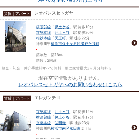
レオパレスセトガヤ
賃貸｜アパート
横須賀線
「
保土ケ谷
」駅 徒歩10分
京急本線
「
井土ヶ谷
」駅 徒歩20分
相鉄本線
「
天王町
」駅 徒歩22分
神奈川県
横浜市保土ケ谷区
瀬戸ケ谷町
-
築年数：築18年
階数：2階建
敷金・礼金・仲介手数料すべて無料！更に家賃最大2ヶ月分無料☆
現在空室情報がありません。
レオパレスセトガヤへのお問い合わせはこちら
エレガンテⅢ
賃貸｜アパート
京急本線
「
井土ヶ谷
」駅 徒歩12分
横須賀線
「
保土ケ谷
」駅 徒歩17分
京急本線
「
弘明寺
」駅 徒歩23分
神奈川県
横浜市南区
永田東
２丁目
-