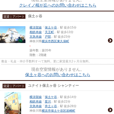
クレイノ桜が丘へのお問い合わせはこちら
保土ヶ谷
賃貸｜アパート
横須賀線
「
保土ケ谷
」駅 徒歩15分
相鉄本線
「
天王町
」駅 徒歩13分
京急本線
「
戸部
」駅 徒歩23分
神奈川県
横浜市西区
東久保町
-
築年数：築35年
階数：2階建
敷金・礼金・仲介手数料すべて無料。更に家賃最大2ヶ月分無料。
現在空室情報がありません。
保土ヶ谷へのお問い合わせはこちら
ユナイト保土ヶ谷 シャンティー
賃貸｜アパート
横須賀線
「
保土ケ谷
」駅 徒歩14分
相鉄本線
「
星川
」駅 徒歩22分
京急本線
「
井土ヶ谷
」駅 徒歩28分
神奈川県
横浜市保土ケ谷区
岩崎町