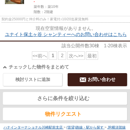
-
築年数：築10年
階数：2階建
契約金25000円と仲介料のみ！家電付♪10/20迄家賃無料
現在空室情報がありません。
ユナイト保土ヶ谷 シャンティーへのお問い合わせはこちら
該当公開件数
30
棟
1-20
棟表示
1
2
<<前へ
次へ>>
最初
チェックした物件をまとめて
検討リストに追加
お問い合わせ
さらに条件を絞り込む
物件リクエスト
ハナインターナショナル川崎駅前支店
>
(賃貸)路線・駅から探す
>
JR横須賀線