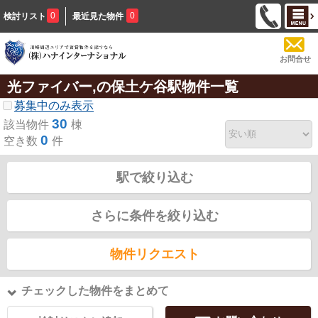
0
0
検討リスト
最近見た物件
お問合せ
光ファイバー,の保土ケ谷駅物件一覧
募集中のみ表示
30
該当物件
棟
0
空き数
件
駅で絞り込む
さらに条件を絞り込む
物件リクエスト
チェックした物件をまとめて