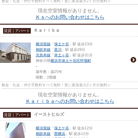
敷金・礼金・仲介手数料すべて無料！更に家賃最大2ヶ月分無料☆
現在空室情報がありません。
Ｋｓへのお問い合わせはこちら
Ｋａｒｉｂａ
賃貸｜アパート
横須賀線
「
保土ケ谷
」駅 徒歩23分
相鉄本線
「
星川
」駅 徒歩28分
京急本線
「
井土ヶ谷
」駅 徒歩31分
神奈川県
横浜市保土ケ谷区
狩場町
-
築年数：築25年
階数：2階建
敷金・礼金・仲介手数料すべて無料！更に家賃最大2ヶ月分無料☆
現在空室情報がありません。
Ｋａｒｉｂａへのお問い合わせはこちら
イーストヒルズ
賃貸｜アパート
横須賀線
「
保土ケ谷
」駅 徒歩12分
相鉄本線
「
西横浜
」駅 徒歩12分