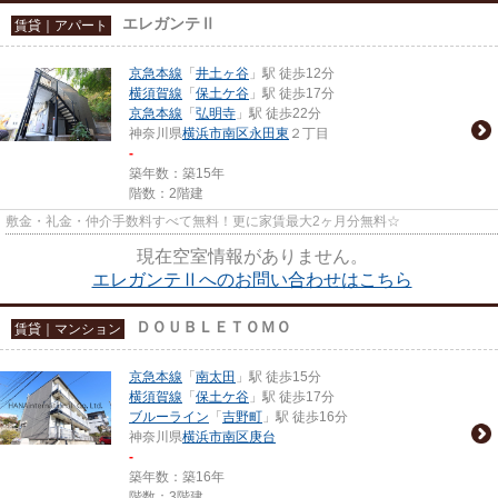
エレガンテⅡ
賃貸｜アパート
京急本線
「
井土ヶ谷
」駅 徒歩12分
横須賀線
「
保土ケ谷
」駅 徒歩17分
京急本線
「
弘明寺
」駅 徒歩22分
神奈川県
横浜市南区
永田東
２丁目
-
築年数：築15年
階数：2階建
敷金・礼金・仲介手数料すべて無料！更に家賃最大2ヶ月分無料☆
現在空室情報がありません。
エレガンテⅡへのお問い合わせはこちら
ＤＯＵＢＬＥＴＯＭＯ
賃貸｜マンション
京急本線
「
南太田
」駅 徒歩15分
横須賀線
「
保土ケ谷
」駅 徒歩17分
ブルーライン
「
吉野町
」駅 徒歩16分
神奈川県
横浜市南区
庚台
-
築年数：築16年
階数：3階建