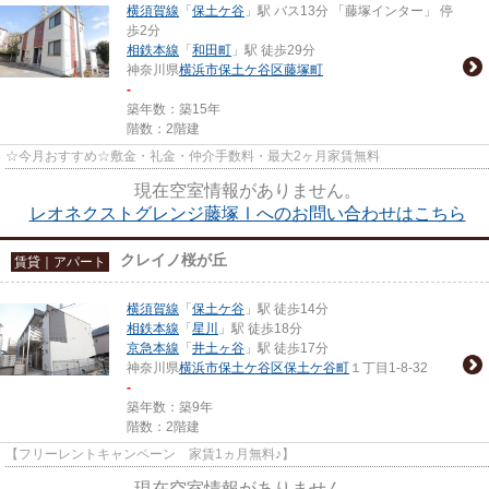
横須賀線
「
保土ケ谷
」駅 バス13分 「藤塚インター」 停
歩2分
相鉄本線
「
和田町
」駅 徒歩29分
神奈川県
横浜市保土ケ谷区
藤塚町
-
築年数：築15年
階数：2階建
☆今月おすすめ☆敷金・礼金・仲介手数料・最大2ヶ月家賃無料
現在空室情報がありません。
レオネクストグレンジ藤塚Ⅰへのお問い合わせはこちら
クレイノ桜が丘
賃貸｜アパート
横須賀線
「
保土ケ谷
」駅 徒歩14分
相鉄本線
「
星川
」駅 徒歩18分
京急本線
「
井土ヶ谷
」駅 徒歩17分
神奈川県
横浜市保土ケ谷区
保土ケ谷町
１丁目1-8-32
-
築年数：築9年
階数：2階建
【フリーレントキャンペーン 家賃1ヵ月無料♪】
現在空室情報がありません。