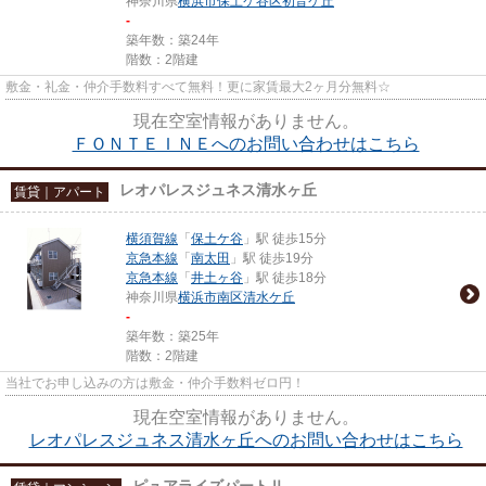
神奈川県
横浜市保土ケ谷区
初音ケ丘
-
築年数：築24年
階数：2階建
敷金・礼金・仲介手数料すべて無料！更に家賃最大2ヶ月分無料☆
現在空室情報がありません。
ＦＯＮＴＥＩＮＥへのお問い合わせはこちら
レオパレスジュネス清水ヶ丘
賃貸｜アパート
横須賀線
「
保土ケ谷
」駅 徒歩15分
京急本線
「
南太田
」駅 徒歩19分
京急本線
「
井土ヶ谷
」駅 徒歩18分
神奈川県
横浜市南区
清水ケ丘
-
築年数：築25年
階数：2階建
当社でお申し込みの方は敷金・仲介手数料ゼロ円！
現在空室情報がありません。
レオパレスジュネス清水ヶ丘へのお問い合わせはこちら
ピュアライズパートⅡ