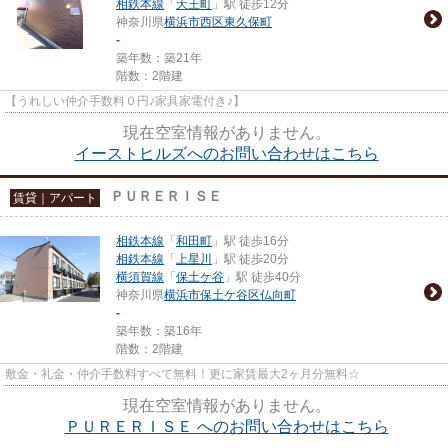
相鉄本線
「
天王町
」駅 徒歩12分
神奈川県
横浜市西区
東久保町
-
築年数：築21年
階数：2階建
【うれしい仲介手数料０円♪家具家電付き♪】
現在空室情報がありません。
イーストヒルズへのお問い合わせはこちら
ＰＵＲＥＲＩＳＥ
賃貸｜アパート
相鉄本線
「
和田町
」駅 徒歩16分
相鉄本線
「
上星川
」駅 徒歩20分
横須賀線
「
保土ケ谷
」駅 徒歩40分
神奈川県
横浜市保土ケ谷区
仏向町
-
築年数：築16年
階数：2階建
敷金・礼金・仲介手数料すべて無料！更に家賃最大2ヶ月分無料☆
現在空室情報がありません。
ＰＵＲＥＲＩＳＥ へのお問い合わせはこちら