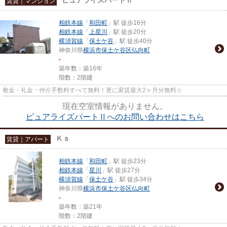
賃貸｜マンション
相鉄本線
「
和田町
」駅 徒歩16分
相鉄本線
「
上星川
」駅 徒歩20分
横須賀線
「
保土ケ谷
」駅 徒歩40分
神奈川県
横浜市保土ケ谷区
仏向町
-
築年数：築16年
階数：2階建
敷金・礼金・仲介手数料すべて無料！更に家賃最大2ヶ月分無料☆
現在空室情報がありません。
ピュアライズパートⅡへのお問い合わせはこちら
Ｋｓ
賃貸｜アパート
相鉄本線
「
和田町
」駅 徒歩23分
相鉄本線
「
星川
」駅 徒歩27分
横須賀線
「
保土ケ谷
」駅 徒歩34分
神奈川県
横浜市保土ケ谷区
仏向町
-
築年数：築21年
階数：2階建