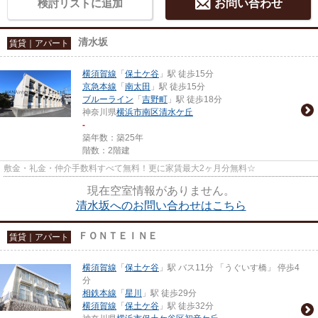
検討リストに追加
お問い合わせ
清水坂
賃貸｜アパート
横須賀線
「
保土ケ谷
」駅 徒歩15分
京急本線
「
南太田
」駅 徒歩15分
ブルーライン
「
吉野町
」駅 徒歩18分
神奈川県
横浜市南区
清水ケ丘
-
築年数：築25年
階数：2階建
敷金・礼金・仲介手数料すべて無料！更に家賃最大2ヶ月分無料☆
現在空室情報がありません。
清水坂へのお問い合わせはこちら
ＦＯＮＴＥＩＮＥ
賃貸｜アパート
横須賀線
「
保土ケ谷
」駅 バス11分 「うぐいす橋」 停歩4
分
相鉄本線
「
星川
」駅 徒歩29分
横須賀線
「
保土ケ谷
」駅 徒歩32分