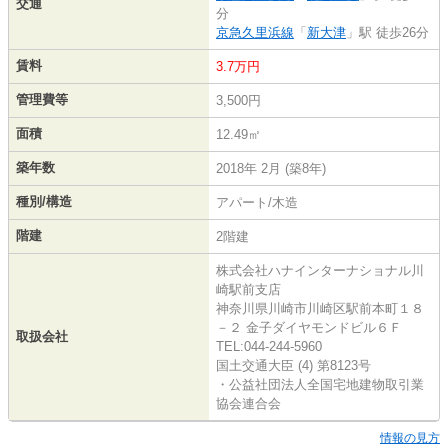
交通
分
京急久里浜線
「
新大津
」駅 徒歩26分
賃料
3.7万円
管理費等
3,500円
面積
12.49㎡
築年数
2018年 2月 (築8年)
種別/構造
アパート/木造
階建
2階建
株式会社ハナインターナショナル川
崎駅前支店
神奈川県川崎市川崎区駅前本町１８
－２ 金子ダイヤモンドビル６Ｆ
取扱会社
TEL:044-244-5960
国土交通大臣 (4) 第8123号
・公益社団法人全国宅地建物取引業
協会連合会
情報の見方