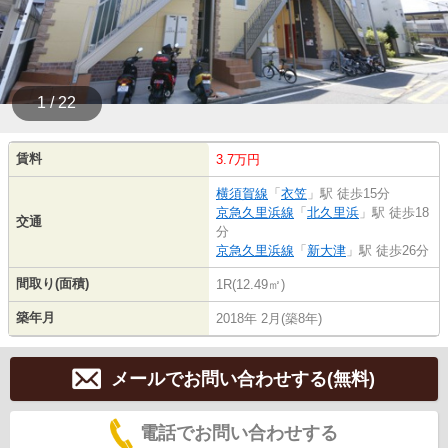
1 / 22
賃料
3.7万円
横須賀線
「
衣笠
」駅 徒歩15分
京急久里浜線
「
北久里浜
」駅 徒歩18
交通
分
京急久里浜線
「
新大津
」駅 徒歩26分
間取り(面積)
1R(12.49㎡)
築年月
2018年 2月(築8年)
メールでお問い合わせする(無料)
電話でお問い合わせする