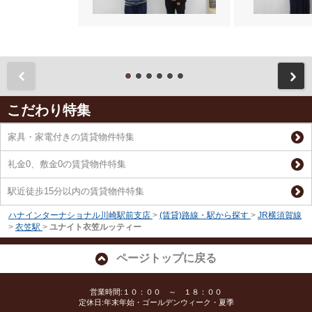
前
こだわり特集
家具・家電付きの賃貸物件特集
礼金0、敷金0の賃貸物件特集
駅近徒歩15分以内の賃貸物件特集
ハナインターナショナル川崎駅前支店
>
(賃貸)路線・駅から探す
>
JR横須賀線
>
衣笠駅
>
ユナイト衣笠ルッティー
ページトップに戻る
営業時間:１０：００ ～ １８：００
定休日:年末年始・ゴールデンウィーク・夏季