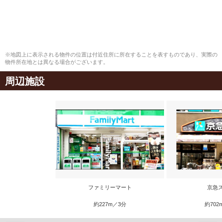
※地図上に表示される物件の位置は付近住所に所在することを表すものであり、実際の
物件所在地とは異なる場合がございます。
周辺施設
ファミリーマート
京急
約227m／3分
約702