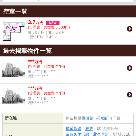
空室一覧
3.7
万
円
NEW
(管理費・共益費 3,500円)
敷：0万円｜礼：0ヶ月
1階 / 1R / 12.49㎡
過去掲載物件一覧
***
万円
(管理費・共益費 ***円)
敷：***｜礼：***
2階 / *** / ***
***
万円
(管理費・共益費 ***円)
敷：***｜礼：***
2階 / *** / ***
所在地
神奈川県
横須賀市
公郷町
４丁目
横須賀線
「
衣笠
」駅 徒歩15分
京急久里浜線
「
北久里浜
」駅 徒歩18