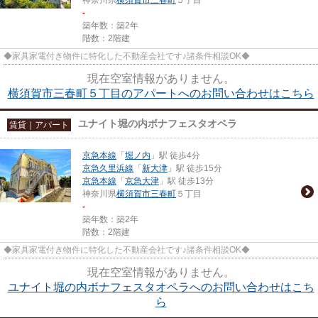
-
築年数：築2年
階数：2階建
◆家具家電付き物件に特化した不動産会社です♪諸条件相談OK◆
現在空室情報がありません。
横須賀市三春町５丁目のアパートへのお問い合わせはこちら
ユナイト堀の内ボナフェスタオペラ
賃貸｜アパート
京急本線
「
堀ノ内
」駅 徒歩4分
京急久里浜線
「
新大津
」駅 徒歩15分
京急本線
「
京急大津
」駅 徒歩13分
神奈川県
横須賀市
三春町
５丁目
-
築年数：築2年
階数：2階建
◆家具家電付き物件に特化した不動産会社です♪諸条件相談OK◆
現在空室情報がありません。
ユナイト堀の内ボナフェスタオペラへのお問い合わせはこち
ら