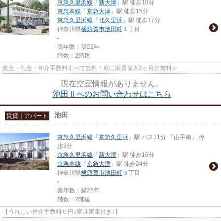
京急久里浜線
「
新大津
」駅 徒歩10分
京急本線
「
京急大津
」駅 徒歩15分
京急久里浜線
「
北久里浜
」駅 徒歩17分
神奈川県
横須賀市
池田町
１丁目
-
築年数：築22年
階数：2階建
敷金・礼金・仲介手数料すべて無料！更に家賃最大2ヶ月分無料☆
現在空室情報がありません。
池田Ⅱへのお問い合わせはこちら
池田
賃貸｜アパート
京急久里浜線
「
京急久里浜
」駅 バス11分 「山手南」 停
歩3分
京急久里浜線
「
新大津
」駅 徒歩16分
京急本線
「
京急大津
」駅 徒歩24分
神奈川県
横須賀市
池田町
３丁目
-
築年数：築25年
階数：2階建
【うれしい仲介手数料０円♪家具家電付き♪】