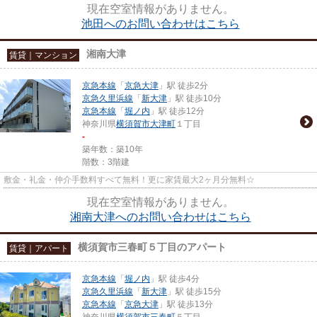
現在空室情報がありません。
池田へのお問い合わせはこちら
湘南大津
賃貸｜マンション
京急本線
「
京急大津
」駅 徒歩2分
京急久里浜線
「
新大津
」駅 徒歩10分
京急本線
「
堀ノ内
」駅 徒歩12分
神奈川県
横須賀市
大津町
１丁目
-
築年数：築10年
階数：3階建
敷金・礼金・仲介手数料すべて無料！更に家賃最大2ヶ月分無料☆
現在空室情報がありません。
湘南大津へのお問い合わせはこちら
横須賀市三春町５丁目のアパート
賃貸｜アパート
京急本線
「
堀ノ内
」駅 徒歩4分
京急久里浜線
「
新大津
」駅 徒歩15分
京急本線
「
京急大津
」駅 徒歩13分
神奈川県
横須賀市
三春町
５丁目