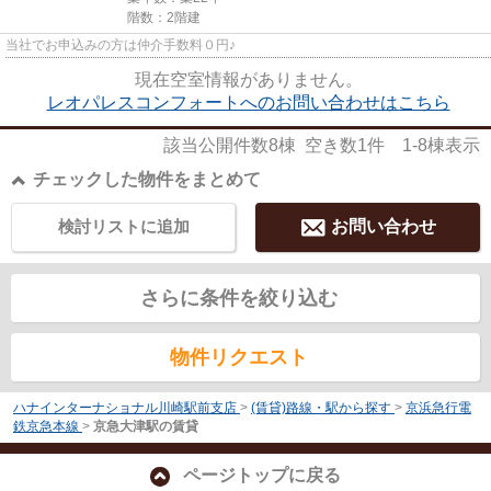
階数：2階建
当社でお申込みの方は仲介手数料０円♪
現在空室情報がありません。
レオパレスコンフォートへのお問い合わせはこちら
該当公開件数
8
棟 空き数
1
件
1-8
棟表示
チェックした物件をまとめて
検討リストに追加
お問い合わせ
さらに条件を絞り込む
物件リクエスト
ハナインターナショナル川崎駅前支店
>
(賃貸)路線・駅から探す
>
京浜急行電
鉄京急本線
>
京急大津駅の賃貸
ページトップに戻る