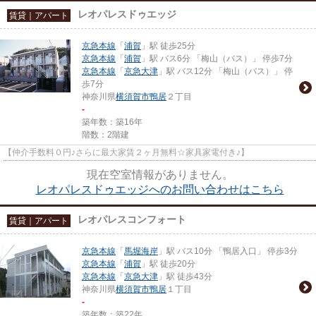
レオパレスドゥエッジ
賃貸｜アパート
京急本線
「
浦賀
」駅 徒歩25分
京急本線
「
浦賀
」駅 バス6分 「梅山（バス）」 停歩7分
京急本線
「
京急大津
」駅 バス12分 「梅山（バス）」 停
歩7分
神奈川県
横須賀市
鴨居
２丁目
-
築年数：築16年
階数：2階建
【仲介手数料０円♪さらに最大家賃２ヶ月無料☆家具家電付き♪】
現在空室情報がありません。
レオパレスドゥエッジへのお問い合わせはこちら
レオパレスコンフォート
賃貸｜アパート
京急本線
「
馬堀海岸
」駅 バス10分 「鴨居入口」 停歩3分
京急本線
「
浦賀
」駅 徒歩20分
京急本線
「
京急大津
」駅 徒歩43分
神奈川県
横須賀市
鴨居
１丁目
-
築年数：築22年