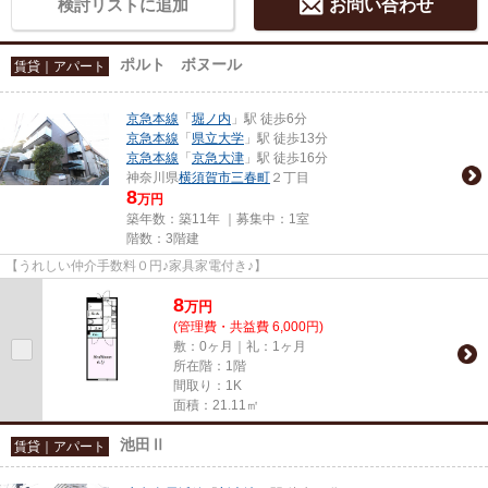
検討リストに追加
お問い合わせ
ポルト ボヌール
賃貸｜アパート
京急本線
「
堀ノ内
」駅 徒歩6分
京急本線
「
県立大学
」駅 徒歩13分
京急本線
「
京急大津
」駅 徒歩16分
神奈川県
横須賀市
三春町
２丁目
8
万円
築年数：築11年 ｜募集中：
1室
階数：3階建
【うれしい仲介手数料０円♪家具家電付き♪】
8
万
円
(管理費・共益費 6,000円)
敷：0ヶ月｜礼：1ヶ月
所在階：1階
間取り：1K
面積：21.11㎡
池田Ⅱ
賃貸｜アパート