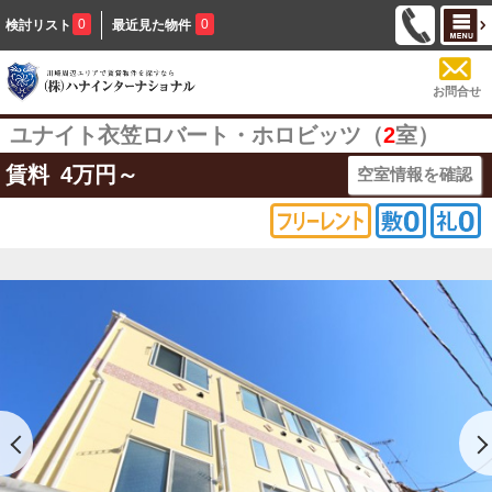
0
0
検討リスト
最近見た物件
お問合せ
ユナイト衣笠ロバート・ホロビッツ（
2
室）
賃料
4
万円～
空室情報を確認