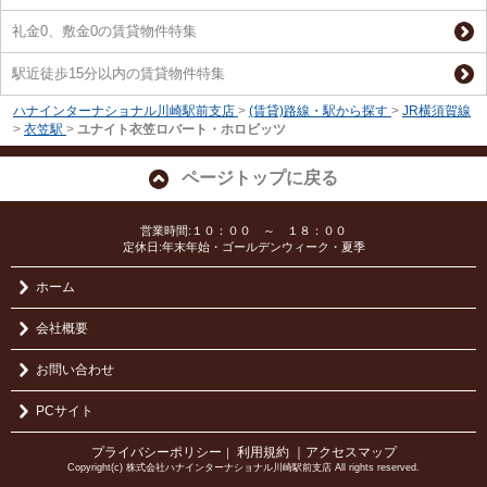
礼金0、敷金0の賃貸物件特集
駅近徒歩15分以内の賃貸物件特集
ハナインターナショナル川崎駅前支店
>
(賃貸)路線・駅から探す
>
JR横須賀線
>
衣笠駅
>
ユナイト衣笠ロバート・ホロビッツ
ページトップに戻る
営業時間:１０：００ ～ １８：００
定休日:年末年始・ゴールデンウィーク・夏季
ホーム
会社概要
お問い合わせ
PCサイト
プライバシーポリシー
利用規約
｜アクセスマップ
｜
Copyright(c) 株式会社ハナインターナショナル川崎駅前支店 All rights reserved.