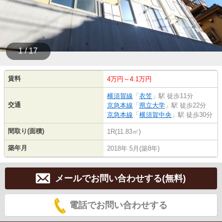
1 / 17
賃料
4万円～4.1万円
横須賀線
「
衣笠
」駅 徒歩11分
交通
京急本線
「
県立大学
」駅 徒歩22分
京急本線
「
横須賀中央
」駅 徒歩30分
間取り(面積)
1R(11.83㎡)
築年月
2018年 5月(築8年)
メールでお問い合わせする(無料)
電話でお問い合わせする