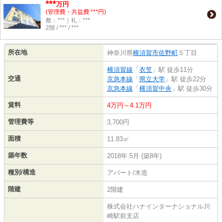
***
万円
(管理費・共益費 ***円)
敷：***｜礼：***
2階 / *** / ***
所在地
神奈川県
横須賀市
佐野町
５丁目
横須賀線
「
衣笠
」駅 徒歩11分
交通
京急本線
「
県立大学
」駅 徒歩22分
京急本線
「
横須賀中央
」駅 徒歩30分
賃料
4万円～4.1万円
管理費等
3,700円
面積
11.83㎡
築年数
2018年 5月 (築8年)
種別/構造
アパート/木造
階建
2階建
株式会社ハナインターナショナル川
崎駅前支店