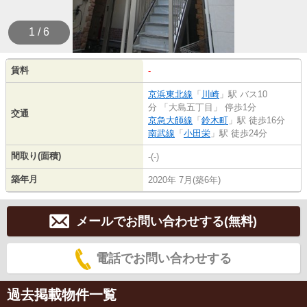
1 / 6
賃料
-
京浜東北線
「
川崎
」駅 バス10
分 「大島五丁目」 停歩1分
交通
京急大師線
「
鈴木町
」駅 徒歩16分
南武線
「
小田栄
」駅 徒歩24分
間取り(面積)
-(-)
築年月
2020年 7月(築6年)
メールでお問い合わせする(無料)
電話でお問い合わせする
過去掲載物件一覧