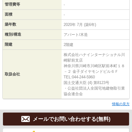
管理費等
-
面積
-
築年数
2020年 7月 (築6年)
種別/構造
アパート/木造
階建
2階建
株式会社ハナインターナショナル川
崎駅前支店
神奈川県川崎市川崎区駅前本町１８
－２ 金子ダイヤモンドビル６Ｆ
取扱会社
TEL:044-244-5960
国土交通大臣 (4) 第8123号
・公益社団法人全国宅地建物取引業
協会連合会
情報の見方
メールでお問い合わせする(無料)