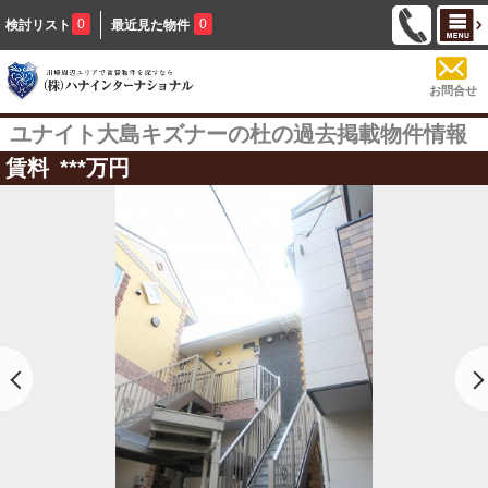
0
0
検討リスト
最近見た物件
お問合せ
ユナイト大島キズナーの杜の過去掲載物件情報
賃料
***
万円