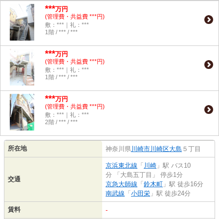
***
万円
(管理費・共益費 ***円)
敷：***｜礼：***
1階 / *** / ***
***
万円
(管理費・共益費 ***円)
敷：***｜礼：***
1階 / *** / ***
***
万円
(管理費・共益費 ***円)
敷：***｜礼：***
2階 / *** / ***
所在地
神奈川県
川崎市川崎区
大島
５丁目
京浜東北線
「
川崎
」駅 バス10
分 「大島五丁目」 停歩1分
交通
京急大師線
「
鈴木町
」駅 徒歩16分
南武線
「
小田栄
」駅 徒歩24分
賃料
-