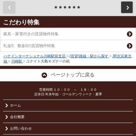
前
こだわり特集
家具・家電付きの賃貸物件特集
礼金0、敷金0の賃貸物件特集
ハナインターナショナル川崎駅前支店
>
(賃貸)路線・駅から探す
>
JR京浜東北
線
>
川崎駅
>
ユナイト大島キズナーの杜
ページトップに戻る
営業時間:１０：００ ～ １８：００
定休日:年末年始・ゴールデンウィーク・夏季
ホーム
会社概要
お問い合わせ