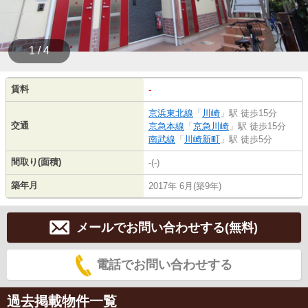
1 / 4
賃料
-
京浜東北線
「
川崎
」駅 徒歩15分
交通
京急本線
「
京急川崎
」駅 徒歩15分
南武線
「
川崎新町
」駅 徒歩5分
間取り(面積)
-(-)
築年月
2017年 6月(築9年)
メールでお問い合わせする(無料)
電話でお問い合わせする
過去掲載物件一覧