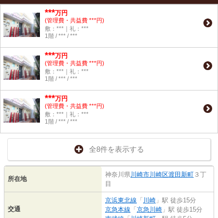
***
万円
(管理費・共益費 ***円)
敷：***｜礼：***
1階 / *** / ***
***
万円
(管理費・共益費 ***円)
敷：***｜礼：***
1階 / *** / ***
***
万円
(管理費・共益費 ***円)
敷：***｜礼：***
1階 / *** / ***
全8件を表示する
神奈川県
川崎市川崎区
渡田新町
３丁
所在地
目
京浜東北線
「
川崎
」駅 徒歩15分
交通
京急本線
「
京急川崎
」駅 徒歩15分