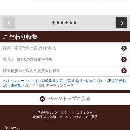
前
こだわり特集
家具・家電付きの賃貸物件特集
礼金0、敷金0の賃貸物件特集
駅近徒歩15分以内の賃貸物件特集
ハナインターナショナル川崎駅前支店
>
(賃貸)路線・駅から探す
>
JR京浜東北
線
>
川崎駅
>
ユナイト新町アーウィンローズ
ページトップに戻る
営業時間:１０：００ ～ １８：００
定休日:年末年始・ゴールデンウィーク・夏季
ホーム