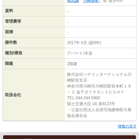
南武線
「
川崎新町
」駅 徒歩5分
賃料
-
管理費等
-
面積
-
築年数
2017年 6月 (築9年)
種別/構造
アパート/木造
階建
2階建
株式会社ハナインターナショナル川
崎駅前支店
神奈川県川崎市川崎区駅前本町１８
－２ 金子ダイヤモンドビル６Ｆ
取扱会社
TEL:044-244-5960
国土交通大臣 (4) 第8123号
・公益社団法人全国宅地建物取引業
協会連合会
情報の見方