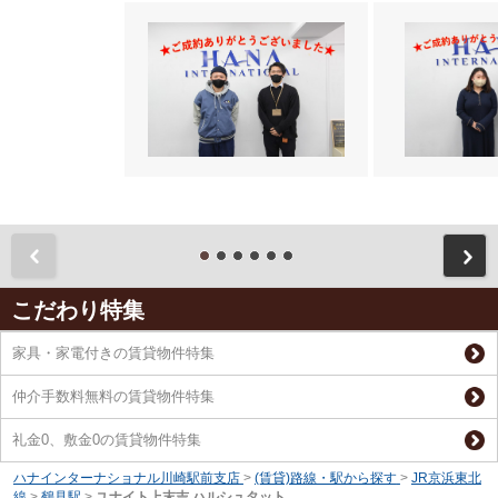
前
こだわり特集
家具・家電付きの賃貸物件特集
仲介手数料無料の賃貸物件特集
礼金0、敷金0の賃貸物件特集
ハナインターナショナル川崎駅前支店
>
(賃貸)路線・駅から探す
>
JR京浜東北
線
>
鶴見駅
>
ユナイト上末吉 ハルシュタット