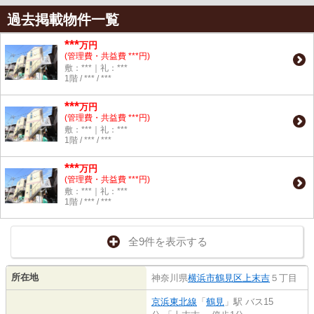
過去掲載物件一覧
***
万円
(管理費・共益費 ***円)
敷：***｜礼：***
1階 / *** / ***
***
万円
(管理費・共益費 ***円)
敷：***｜礼：***
1階 / *** / ***
***
万円
(管理費・共益費 ***円)
敷：***｜礼：***
1階 / *** / ***
全9件を表示する
所在地
神奈川県
横浜市鶴見区
上末吉
５丁目
京浜東北線
「
鶴見
」駅 バス15