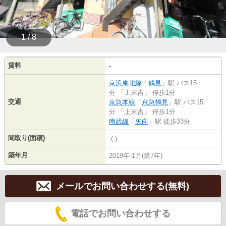
1 / 8
賃料
-
京浜東北線
「
鶴見
」駅 バス15
分 「上末吉」 停歩1分
交通
京急本線
「
京急鶴見
」駅 バス15
分 「上末吉」 停歩1分
南武線
「
矢向
」駅 徒歩33分
間取り(面積)
-(-)
築年月
2019年 1月(築7年)
メールでお問い合わせする(無料)
電話でお問い合わせする