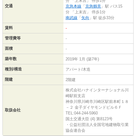
分 「上末吉」 停歩1分
交通
京急本線
「
京急鶴見
」駅 バス15
分 「上末吉」 停歩1分
南武線
「
矢向
」駅 徒歩33分
賃料
-
管理費等
-
面積
-
築年数
2019年 1月 (築7年)
種別/構造
アパート/木造
階建
2階建
株式会社ハナインターナショナル川
崎駅前支店
神奈川県川崎市川崎区駅前本町１８
－２ 金子ダイヤモンドビル６Ｆ
取扱会社
TEL:044-244-5960
国土交通大臣 (4) 第8123号
・公益社団法人全国宅地建物取引業
協会連合会