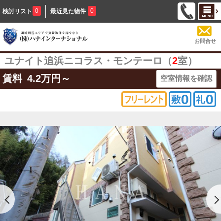
0
0
検討リスト
最近見た物件
お問合せ
ユナイト追浜ニコラス・モンテーロ（
2
室）
賃料
4.2
万円～
空室情報を確認