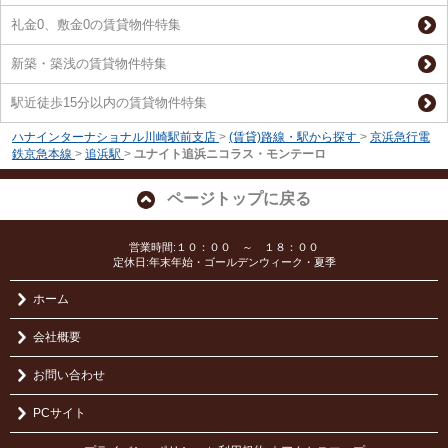
礼金0、敷金0の賃貸物件特集
新築・築浅の賃貸物件特集
駅近徒歩15分以内の賃貸物件特集
ハナインターナショナル川崎駅前支店
>
(賃貸)路線・駅から探す
>
京浜急行電
鉄京急本線
>
追浜駅
>
ユナイト追浜ニコラス・モンテーロ
ページトップに戻る
営業時間:１０：００ ～ １８：００
定休日:年末年始・ゴールデンウィーク・夏季
ホーム
会社概要
お問い合わせ
PCサイト