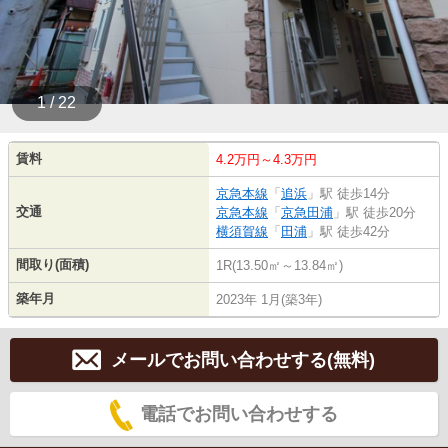
1 / 22
賃料
4.2万円～4.3万円
京急本線
「
追浜
」駅 徒歩14分
交通
京急本線
「
京急田浦
」駅 徒歩20分
横須賀線
「
田浦
」駅 徒歩42分
間取り(面積)
1R(13.50㎡～13.84㎡)
築年月
2023年 1月(築3年)
メールでお問い合わせする(無料)
電話でお問い合わせする