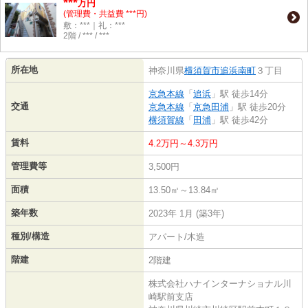
***
万円
(管理費・共益費 ***円)
敷：***｜礼：***
2階 / *** / ***
所在地
神奈川県
横須賀市
追浜南町
３丁目
京急本線
「
追浜
」駅 徒歩14分
交通
京急本線
「
京急田浦
」駅 徒歩20分
横須賀線
「
田浦
」駅 徒歩42分
賃料
4.2万円～4.3万円
管理費等
3,500円
面積
13.50㎡～13.84㎡
築年数
2023年 1月 (築3年)
種別/構造
アパート/木造
階建
2階建
株式会社ハナインターナショナル川
崎駅前支店