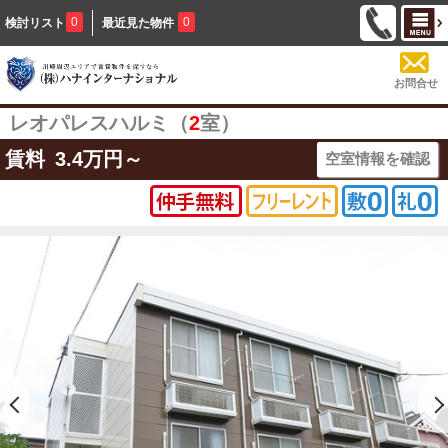
0
0
検討リスト
最近見た物件
お問合せ
レオパレスハルミ（
2
室）
賃料
3.4
万円～
空室情報を確認