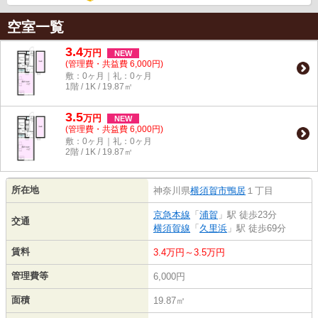
空室一覧
3.4
万
円
NEW
(管理費・共益費 6,000円)
敷：0ヶ月｜礼：0ヶ月
1階 / 1K / 19.87㎡
3.5
万
円
NEW
(管理費・共益費 6,000円)
敷：0ヶ月｜礼：0ヶ月
2階 / 1K / 19.87㎡
所在地
神奈川県
横須賀市
鴨居
１丁目
京急本線
「
浦賀
」駅 徒歩23分
交通
横須賀線
「
久里浜
」駅 徒歩69分
賃料
3.4万円～3.5万円
管理費等
6,000円
面積
19.87㎡