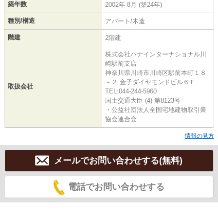
築年数
2002年 8月 (築24年)
種別/構造
アパート/木造
階建
2階建
株式会社ハナインターナショナル川
崎駅前支店
神奈川県川崎市川崎区駅前本町１８
－２ 金子ダイヤモンドビル６Ｆ
取扱会社
TEL:044-244-5960
国土交通大臣 (4) 第8123号
・公益社団法人全国宅地建物取引業
協会連合会
情報の見方
メールでお問い合わせする(無料)
電話でお問い合わせする