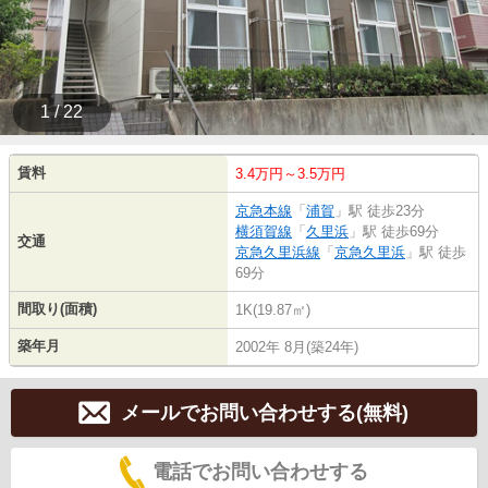
1 / 22
賃料
3.4万円～3.5万円
京急本線
「
浦賀
」駅 徒歩23分
横須賀線
「
久里浜
」駅 徒歩69分
交通
京急久里浜線
「
京急久里浜
」駅 徒歩
69分
間取り(面積)
1K(19.87㎡)
築年月
2002年 8月(築24年)
メールでお問い合わせする(無料)
電話でお問い合わせする