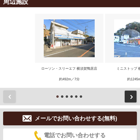
周辺施設
ローソン・スリーエフ 横須賀鴨居店
ミニストップ 
約492m／7分
約1245
前
メールでお問い合わせする(無料)
電話でお問い合わせする