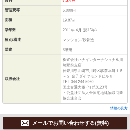
賃料
7.3万円
管理費等
6,000円
面積
19.87㎡
築年数
2011年 4月 (築15年)
種別/構造
マンション/鉄骨造
階建
3階建
株式会社ハナインターナショナル川
崎駅前支店
神奈川県川崎市川崎区駅前本町１８
－２ 金子ダイヤモンドビル６Ｆ
取扱会社
TEL:044-244-5960
国土交通大臣 (4) 第8123号
・公益社団法人全国宅地建物取引業
協会連合会
情報の見方
メールでお問い合わせする(無料)