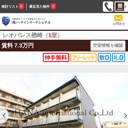
0
0
検討リスト
最近見た物件
お問合せ
レオパレス楢崎（
1
室）
賃料
7.3万円
空室情報を確認