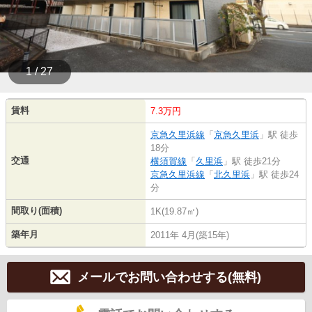
1 / 27
賃料
7.3万円
京急久里浜線
「
京急久里浜
」駅 徒歩
18分
交通
横須賀線
「
久里浜
」駅 徒歩21分
京急久里浜線
「
北久里浜
」駅 徒歩24
分
間取り(面積)
1K(19.87㎡)
築年月
2011年 4月(築15年)
メールでお問い合わせする(無料)