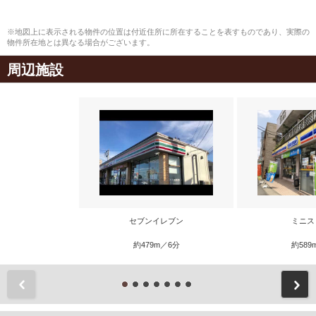
※地図上に表示される物件の位置は付近住所に所在することを表すものであり、実際の
物件所在地とは異なる場合がございます。
周辺施設
セブンイレブン
ミニス
約479m／6分
約589
前