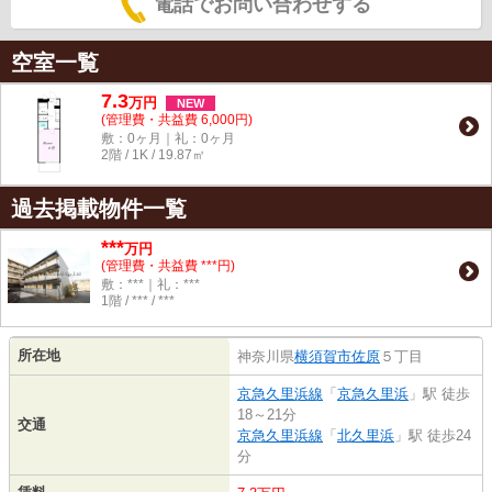
電話でお問い合わせする
空室一覧
7.3
万
円
NEW
(管理費・共益費 6,000円)
敷：0ヶ月｜礼：0ヶ月
2階 / 1K / 19.87㎡
過去掲載物件一覧
***
万円
(管理費・共益費 ***円)
敷：***｜礼：***
1階 / *** / ***
所在地
神奈川県
横須賀市
佐原
５丁目
京急久里浜線
「
京急久里浜
」駅 徒歩
18～21分
交通
京急久里浜線
「
北久里浜
」駅 徒歩24
分