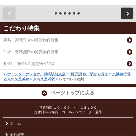
前
こだわり特集
家具・家電付きの賃貸物件特集
仲介手数料無料の賃貸物件特集
礼金0、敷金0の賃貸物件特集
ハナインターナショナル川崎駅前支店
>
(賃貸)路線・駅から探す
>
京浜急行電
鉄京急久里浜線
>
京急久里浜駅
>
レオパレス楢崎
ページトップに戻る
営業時間:１０：００ ～ １８：００
定休日:年末年始・ゴールデンウィーク・夏季
ホーム
会社概要