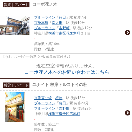
コーポ花ノ木
賃貸｜アパート
ブルーライン
「
蒔田
」駅 徒歩7分
京急本線
「
南太田
」駅 徒歩10分
ブルーライン
「
吉野町
」駅 徒歩12分
神奈川県
横浜市南区
花之木町
２丁目
-
築年数：築14年
階数：2階建
【うれしい仲介手数料０円♪家具家電付き♪】
現在空室情報がありません。
コーポ花ノ木へのお問い合わせはこちら
ユナイト 根岸トルストイの杜
賃貸｜アパート
京浜東北線
「
根岸
」駅 徒歩18分
ブルーライン
「
蒔田
」駅 徒歩23分
ブルーライン
「
吉野町
」駅 徒歩27分
神奈川県
横浜市磯子区
広地町
-
築年数：築11年
階数：2階建