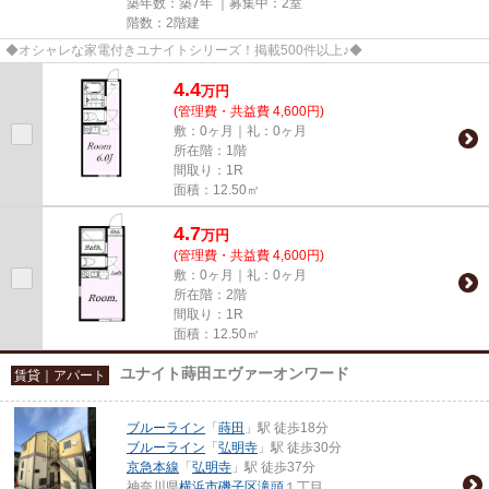
築年数：築7年 ｜募集中：
2室
階数：2階建
◆オシャレな家電付きユナイトシリーズ！掲載500件以上♪◆
4.4
万
円
(管理費・共益費 4,600円)
敷：0ヶ月｜礼：0ヶ月
所在階：1階
間取り：1R
面積：12.50㎡
4.7
万
円
(管理費・共益費 4,600円)
敷：0ヶ月｜礼：0ヶ月
所在階：2階
間取り：1R
面積：12.50㎡
ユナイト蒔田エヴァーオンワード
賃貸｜アパート
ブルーライン
「
蒔田
」駅 徒歩18分
ブルーライン
「
弘明寺
」駅 徒歩30分
京急本線
「
弘明寺
」駅 徒歩37分
神奈川県
横浜市磯子区
滝頭
１丁目