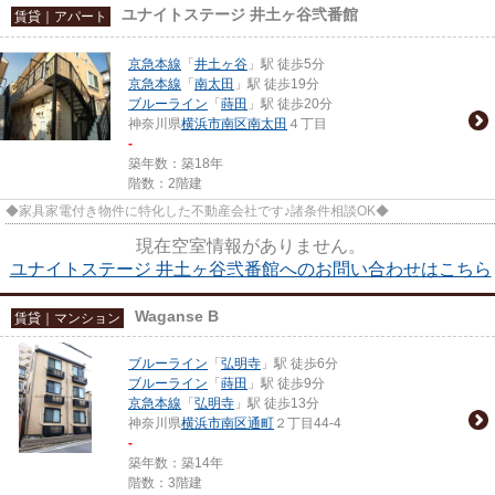
ユナイトステージ 井土ヶ谷弐番館
賃貸｜アパート
京急本線
「
井土ヶ谷
」駅 徒歩5分
京急本線
「
南太田
」駅 徒歩19分
ブルーライン
「
蒔田
」駅 徒歩20分
神奈川県
横浜市南区
南太田
４丁目
-
築年数：築18年
階数：2階建
◆家具家電付き物件に特化した不動産会社です♪諸条件相談OK◆
現在空室情報がありません。
ユナイトステージ 井土ヶ谷弐番館へのお問い合わせはこちら
Waganse B
賃貸｜マンション
ブルーライン
「
弘明寺
」駅 徒歩6分
ブルーライン
「
蒔田
」駅 徒歩9分
京急本線
「
弘明寺
」駅 徒歩13分
神奈川県
横浜市南区
通町
２丁目44-4
-
築年数：築14年
階数：3階建