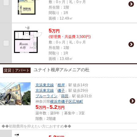
敷：0ヶ月｜礼：0ヶ月
所在階：1階
間取り：1R
面積：12.49㎡
5
万
円
(管理費・共益費 3,500円)
敷：0ヶ月｜礼：0ヶ月
所在階：1階
間取り：1R
面積：13.48㎡
ユナイト根岸アルメニアの杜
賃貸｜アパート
京浜東北線
「
根岸
」駅 徒歩14分
京浜東北線
「
磯子
」駅 徒歩29分
ブルーライン
「
蒔田
」駅 徒歩31分
神奈川県
横浜市磯子区
広地町
5
5.2
万円～
万円
築年数：築9年 ｜募集中：
3室
階数：2階建
◆◆初期費用を抑えたい方におすすめ◆◆