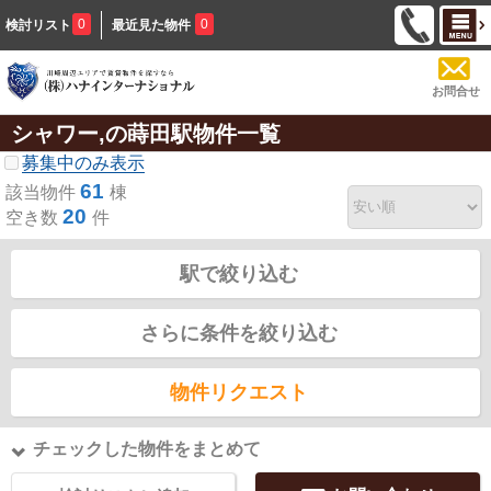
0
0
検討リスト
最近見た物件
お問合せ
シャワー,の蒔田駅物件一覧
募集中のみ表示
61
該当物件
棟
20
空き数
件
駅で絞り込む
さらに条件を絞り込む
物件リクエスト
チェックした物件をまとめて