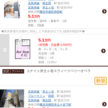
京急本線
「
南太田
」駅 徒歩16分
京急本線
「
井土ヶ谷
」駅 徒歩19分
神奈川県
横浜市南区
蒔田町
5.1
万円
築年数：築6年 ｜募集中：
1室
階数：2階建
◆家具家電付き物件に特化した不動産会社です♪諸条件相談OK◆
5.1
万
円
(管理費・共益費 3,500円)
敷：0ヶ月｜礼：0ヶ月
所在階：1階
間取り：1R
面積：13.00㎡
ユナイト井土ヶ谷スウィーツベリーオペラ
賃貸｜アパート
京急本線
「
井土ヶ谷
」駅 徒歩8分
ブルーライン
「
蒔田
」駅 徒歩8分
京急本線
「
南太田
」駅 徒歩11分
神奈川県
横浜市南区
井土ケ谷下町