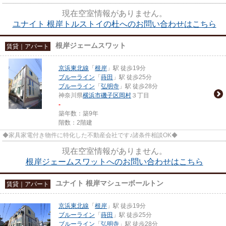
現在空室情報がありません。
ユナイト 根岸トルストイの杜へのお問い合わせはこちら
根岸ジェームスワット
賃貸｜アパート
京浜東北線
「
根岸
」駅 徒歩19分
ブルーライン
「
蒔田
」駅 徒歩25分
ブルーライン
「
弘明寺
」駅 徒歩28分
神奈川県
横浜市磯子区
岡村
３丁目
-
築年数：築9年
階数：2階建
◆家具家電付き物件に特化した不動産会社です♪諸条件相談OK◆
現在空室情報がありません。
根岸ジェームスワットへのお問い合わせはこちら
ユナイト 根岸マシューボールトン
賃貸｜アパート
京浜東北線
「
根岸
」駅 徒歩19分
ブルーライン
「
蒔田
」駅 徒歩25分
ブルーライン
「
弘明寺
」駅 徒歩28分