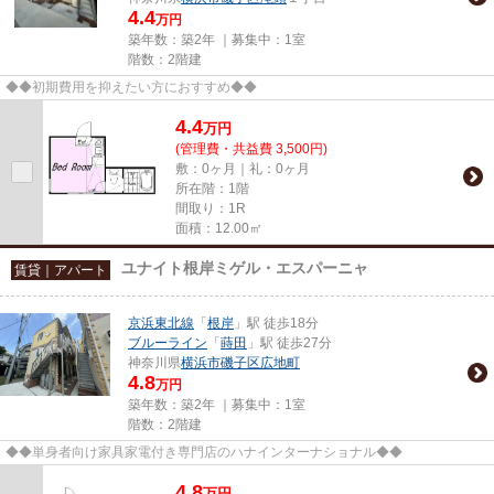
4.4
万円
築年数：築2年 ｜募集中：
1室
階数：2階建
◆◆初期費用を抑えたい方におすすめ◆◆
4.4
万
円
(管理費・共益費 3,500円)
敷：0ヶ月｜礼：0ヶ月
所在階：1階
間取り：1R
面積：12.00㎡
ユナイト根岸ミゲル・エスパーニャ
賃貸｜アパート
京浜東北線
「
根岸
」駅 徒歩18分
ブルーライン
「
蒔田
」駅 徒歩27分
神奈川県
横浜市磯子区
広地町
4.8
万円
築年数：築2年 ｜募集中：
1室
階数：2階建
◆◆単身者向け家具家電付き専門店のハナインターナショナル◆◆
4.8
万
円