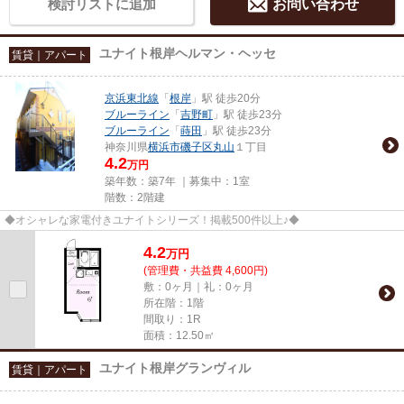
検討リストに追加
お問い合わせ
ユナイト根岸ヘルマン・ヘッセ
賃貸｜アパート
京浜東北線
「
根岸
」駅 徒歩20分
ブルーライン
「
吉野町
」駅 徒歩23分
ブルーライン
「
蒔田
」駅 徒歩23分
神奈川県
横浜市磯子区
丸山
１丁目
4.2
万円
築年数：築7年 ｜募集中：
1室
階数：2階建
◆オシャレな家電付きユナイトシリーズ！掲載500件以上♪◆
4.2
万
円
(管理費・共益費 4,600円)
敷：0ヶ月｜礼：0ヶ月
所在階：1階
間取り：1R
面積：12.50㎡
ユナイト根岸グランヴィル
賃貸｜アパート