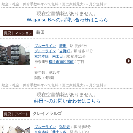
敷金・礼金・仲介手数料すべて無料！更に家賃最大2ヶ月分無料☆
現在空室情報がありません。
Waganse Bへのお問い合わせはこちら
蒔田
賃貸｜マンション
ブルーライン
「
蒔田
」駅 徒歩4分
ブルーライン
「
吉野町
」駅 徒歩12分
京急本線
「
南太田
」駅 徒歩11分
神奈川県
横浜市南区
宿町
２丁目
-
築年数：築15年
階数：4階建
敷金・礼金・仲介手数料すべて無料！更に家賃最大2ヶ月分無料☆
現在空室情報がありません。
蒔田へのお問い合わせはこちら
クレイノラルゴ
賃貸｜アパート
ブルーライン
「
弘明寺
」駅 徒歩8分
京急本線
「
井土ヶ谷
」駅 徒歩13分