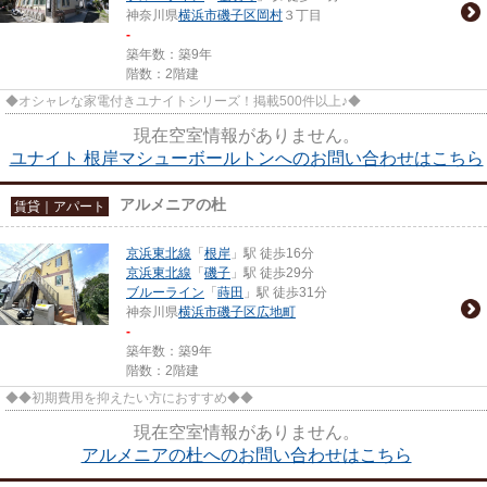
神奈川県
横浜市磯子区
岡村
３丁目
-
築年数：築9年
階数：2階建
◆オシャレな家電付きユナイトシリーズ！掲載500件以上♪◆
現在空室情報がありません。
ユナイト 根岸マシューボールトンへのお問い合わせはこちら
アルメニアの杜
賃貸｜アパート
京浜東北線
「
根岸
」駅 徒歩16分
京浜東北線
「
磯子
」駅 徒歩29分
ブルーライン
「
蒔田
」駅 徒歩31分
神奈川県
横浜市磯子区
広地町
-
築年数：築9年
階数：2階建
◆◆初期費用を抑えたい方におすすめ◆◆
現在空室情報がありません。
アルメニアの杜へのお問い合わせはこちら