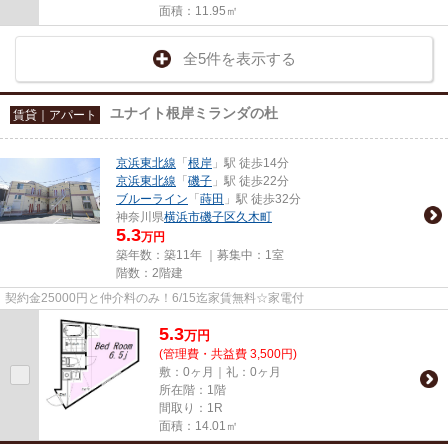
面積：11.95㎡
全5件を表示する
ユナイト根岸ミランダの杜
賃貸｜アパート
京浜東北線
「
根岸
」駅 徒歩14分
京浜東北線
「
磯子
」駅 徒歩22分
ブルーライン
「
蒔田
」駅 徒歩32分
神奈川県
横浜市磯子区
久木町
5.3
万円
築年数：築11年 ｜募集中：
1室
階数：2階建
契約金25000円と仲介料のみ！6/15迄家賃無料☆家電付
5.3
万
円
(管理費・共益費 3,500円)
敷：0ヶ月｜礼：0ヶ月
所在階：1階
間取り：1R
面積：14.01㎡