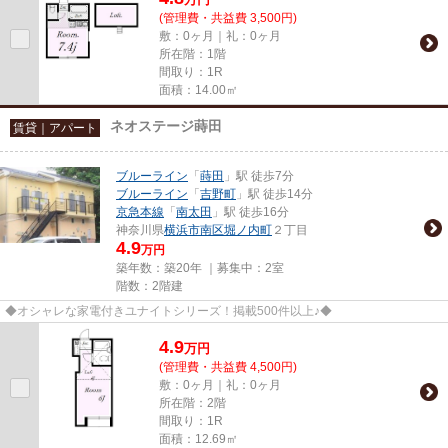
(管理費・共益費 3,500円)
敷：0ヶ月｜礼：0ヶ月
所在階：1階
間取り：1R
面積：14.00㎡
ネオステージ蒔田
賃貸｜アパート
ブルーライン
「
蒔田
」駅 徒歩7分
ブルーライン
「
吉野町
」駅 徒歩14分
京急本線
「
南太田
」駅 徒歩16分
神奈川県
横浜市南区
堀ノ内町
２丁目
4.9
万円
築年数：築20年 ｜募集中：
2室
階数：2階建
◆オシャレな家電付きユナイトシリーズ！掲載500件以上♪◆
4.9
万
円
(管理費・共益費 4,500円)
敷：0ヶ月｜礼：0ヶ月
所在階：2階
間取り：1R
面積：12.69㎡