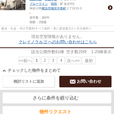
ブルーライン
「
蒔田
」駅 徒歩9分
神奈川県
横浜市南区
中島町
２丁目33-3
-
築年数：築9年
階数：2階建
敷金・礼金・仲介手数料すべて無料！更に家賃最大2ヶ月分無料☆
現在空室情報がありません。
クレイノラルゴ へのお問い合わせはこちら
該当公開件数
61
棟 空き数
20
件
1-20
棟表示
1
2
3
4
<<前へ
次へ>>
最初
チェックした物件をまとめて
検討リストに追加
お問い合わせ
さらに条件を絞り込む
物件リクエスト