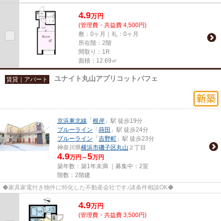
4.9
万
円
(管理費・共益費 4,500円)
敷：0ヶ月｜礼：0ヶ月
所在階：2階
間取り：1R
面積：12.69㎡
ユナイト丸山アプリコットパフェ
賃貸｜アパート
京浜東北線
「
根岸
」駅 徒歩19分
ブルーライン
「
蒔田
」駅 徒歩24分
ブルーライン
「
吉野町
」駅 徒歩23分
神奈川県
横浜市磯子区
丸山
２丁目
4.9
5
万円～
万円
築年数：築1年未満 ｜募集中：
2室
階数：2階建
◆家具家電付き物件に特化した不動産会社です♪諸条件相談OK◆
4.9
万
円
(管理費・共益費 3,500円)