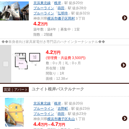
京浜東北線
「
根岸
」駅 徒歩20分
ブルーライン
「
蒔田
」駅 徒歩28分
ブルーライン
「
弘明寺
」駅 徒歩32分
神奈川県
横浜市磯子区
岡村
３丁目
4.2
万円
築年数：築4年 ｜募集中：
1室
階数：2階建
◆◆単身者向け家具家電付き専門店のハナインターナショナル◆◆
4.2
万
円
(管理費・共益費 3,500円)
敷：0ヶ月｜礼：0ヶ月
所在階：1階
間取り：1R
面積：12.38㎡
ユナイト根岸パステルナーク
賃貸｜アパート
京浜東北線
「
根岸
」駅 徒歩20分
ブルーライン
「
吉野町
」駅 徒歩23分
ブルーライン
「
蒔田
」駅 徒歩23分
神奈川県
横浜市磯子区
丸山
１丁目
4.4
4.7
万円～
万円