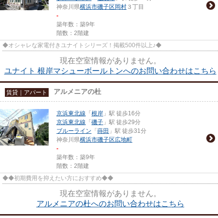
神奈川県
横浜市磯子区
岡村
３丁目
-
築年数：築9年
階数：2階建
◆オシャレな家電付きユナイトシリーズ！掲載500件以上♪◆
現在空室情報がありません。
ユナイト 根岸マシューボールトンへのお問い合わせはこちら
アルメニアの杜
賃貸｜アパート
京浜東北線
「
根岸
」駅 徒歩16分
京浜東北線
「
磯子
」駅 徒歩29分
ブルーライン
「
蒔田
」駅 徒歩31分
神奈川県
横浜市磯子区
広地町
-
築年数：築9年
階数：2階建
◆◆初期費用を抑えたい方におすすめ◆◆
現在空室情報がありません。
アルメニアの杜へのお問い合わせはこちら