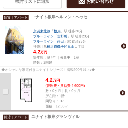
検討リストに追加
お問い合わせ
ユナイト根岸ヘルマン・ヘッセ
賃貸｜アパート
京浜東北線
「
根岸
」駅 徒歩20分
ブルーライン
「
吉野町
」駅 徒歩23分
ブルーライン
「
蒔田
」駅 徒歩23分
神奈川県
横浜市磯子区
丸山
１丁目
4.2
万円
築年数：築7年 ｜募集中：
1室
階数：2階建
◆オシャレな家電付きユナイトシリーズ！掲載500件以上♪◆
4.2
万
円
(管理費・共益費 4,600円)
敷：0ヶ月｜礼：0ヶ月
所在階：1階
間取り：1R
面積：12.50㎡
ユナイト根岸グランヴィル
賃貸｜アパート