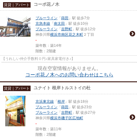
コーポ花ノ木
賃貸｜アパート
ブルーライン
「
蒔田
」駅 徒歩7分
京急本線
「
南太田
」駅 徒歩10分
ブルーライン
「
吉野町
」駅 徒歩12分
神奈川県
横浜市南区
花之木町
２丁目
-
築年数：築14年
階数：2階建
【うれしい仲介手数料０円♪家具家電付き♪】
現在空室情報がありません。
コーポ花ノ木へのお問い合わせはこちら
ユナイト 根岸トルストイの杜
賃貸｜アパート
京浜東北線
「
根岸
」駅 徒歩18分
ブルーライン
「
蒔田
」駅 徒歩23分
ブルーライン
「
吉野町
」駅 徒歩27分
神奈川県
横浜市磯子区
広地町
-
築年数：築11年
階数：2階建