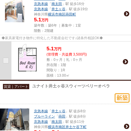
京急本線
「
南太田
」駅 徒歩16分
京急本線
「
井土ヶ谷
」駅 徒歩19分
神奈川県
横浜市南区
蒔田町
5.1
万円
築年数：築6年 ｜募集中：
1室
階数：2階建
◆家具家電付き物件に特化した不動産会社です♪諸条件相談OK◆
5.1
万
円
(管理費・共益費 3,500円)
敷：0ヶ月｜礼：0ヶ月
所在階：1階
間取り：1R
面積：13.00㎡
ユナイト井土ヶ谷スウィーツベリーオペラ
賃貸｜アパート
京急本線
「
井土ヶ谷
」駅 徒歩8分
ブルーライン
「
蒔田
」駅 徒歩8分
京急本線
「
南太田
」駅 徒歩11分
神奈川県
横浜市南区
井土ケ谷下町