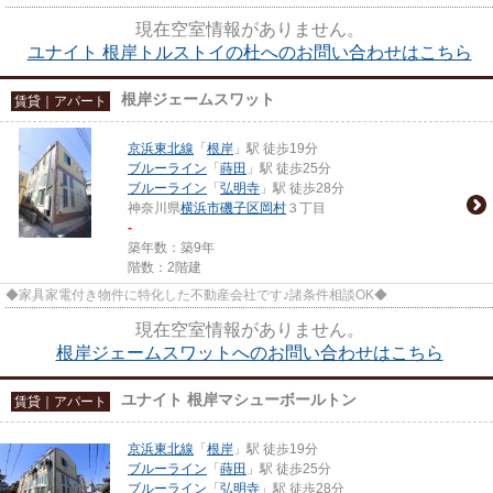
現在空室情報がありません。
ユナイト 根岸トルストイの杜へのお問い合わせはこちら
根岸ジェームスワット
賃貸｜アパート
京浜東北線
「
根岸
」駅 徒歩19分
ブルーライン
「
蒔田
」駅 徒歩25分
ブルーライン
「
弘明寺
」駅 徒歩28分
神奈川県
横浜市磯子区
岡村
３丁目
-
築年数：築9年
階数：2階建
◆家具家電付き物件に特化した不動産会社です♪諸条件相談OK◆
現在空室情報がありません。
根岸ジェームスワットへのお問い合わせはこちら
ユナイト 根岸マシューボールトン
賃貸｜アパート
京浜東北線
「
根岸
」駅 徒歩19分
ブルーライン
「
蒔田
」駅 徒歩25分
ブルーライン
「
弘明寺
」駅 徒歩28分