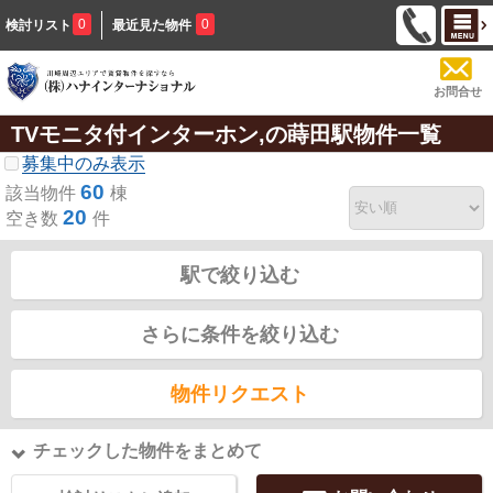
0
0
検討リスト
最近見た物件
お問合せ
TVモニタ付インターホン,の蒔田駅物件一覧
募集中のみ表示
60
該当物件
棟
20
空き数
件
駅で絞り込む
さらに条件を絞り込む
物件リクエスト
チェックした物件をまとめて