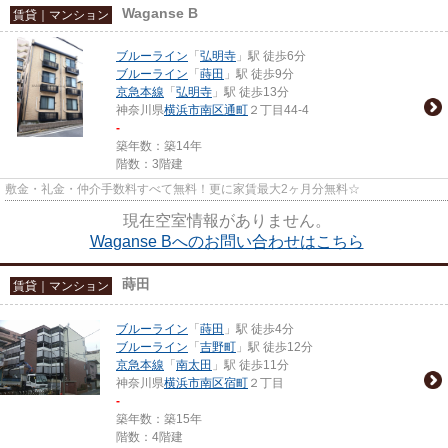
Waganse B
賃貸｜マンション
ブルーライン
「
弘明寺
」駅 徒歩6分
ブルーライン
「
蒔田
」駅 徒歩9分
京急本線
「
弘明寺
」駅 徒歩13分
神奈川県
横浜市南区
通町
２丁目44-4
-
築年数：築14年
階数：3階建
敷金・礼金・仲介手数料すべて無料！更に家賃最大2ヶ月分無料☆
現在空室情報がありません。
Waganse Bへのお問い合わせはこちら
蒔田
賃貸｜マンション
ブルーライン
「
蒔田
」駅 徒歩4分
ブルーライン
「
吉野町
」駅 徒歩12分
京急本線
「
南太田
」駅 徒歩11分
神奈川県
横浜市南区
宿町
２丁目
-
築年数：築15年
階数：4階建