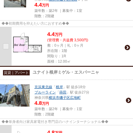
4.4
万円
築年数：築2年 ｜募集中：
1室
階数：2階建
◆◆初期費用を抑えたい方におすすめ◆◆
4.4
万
円
(管理費・共益費 3,500円)
敷：0ヶ月｜礼：0ヶ月
所在階：1階
間取り：1R
面積：12.00㎡
ユナイト根岸ミゲル・エスパーニャ
賃貸｜アパート
京浜東北線
「
根岸
」駅 徒歩18分
ブルーライン
「
蒔田
」駅 徒歩27分
神奈川県
横浜市磯子区
広地町
4.8
万円
築年数：築2年 ｜募集中：
1室
階数：2階建
◆◆単身者向け家具家電付き専門店のハナインターナショナル◆◆
4.8
万
円