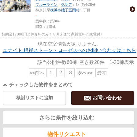
ブルーライン
「
弘明寺
」駅 徒歩28分
神奈川県
横浜市磯子区
岡村
３丁目
-
築年数：築8年
階数：2階建
契約金17000円と仲介料のみ！８月末まで家賃無料☆家電付♪
現在空室情報がありません。
ユナイト 根岸ストーン・ローゼスへのお問い合わせはこちら
該当公開件数
60
棟 空き数
20
件
1-20
棟表示
1
2
3
<<前へ
次へ>>
最初
チェックした物件をまとめて
検討リストに追加
お問い合わせ
さらに条件を絞り込む
物件リクエスト