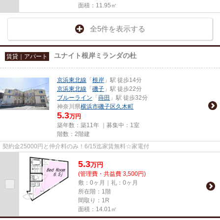
面積：11.95㎡
全5件を表示する
ユナイト根岸ミランダの杜
賃貸｜アパート
京浜東北線
「
根岸
」駅 徒歩14分
京浜東北線
「
磯子
」駅 徒歩22分
ブルーライン
「
蒔田
」駅 徒歩32分
神奈川県
横浜市磯子区
久木町
5.3
万円
築年数：築11年 ｜募集中：
1室
階数：2階建
契約金25000円と仲介料のみ！6/15迄家賃無料☆家電付
5.3
万
円
(管理費・共益費 3,500円)
敷：0ヶ月｜礼：0ヶ月
所在階：1階
間取り：1R
面積：14.01㎡