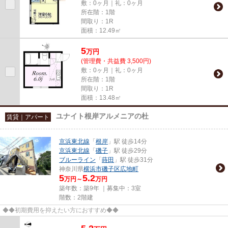
敷：0ヶ月｜礼：0ヶ月
所在階：1階
間取り：1R
面積：12.49㎡
5
万
円
(管理費・共益費 3,500円)
敷：0ヶ月｜礼：0ヶ月
所在階：1階
間取り：1R
面積：13.48㎡
ユナイト根岸アルメニアの杜
賃貸｜アパート
京浜東北線
「
根岸
」駅 徒歩14分
京浜東北線
「
磯子
」駅 徒歩29分
ブルーライン
「
蒔田
」駅 徒歩31分
神奈川県
横浜市磯子区
広地町
5
5.2
万円～
万円
築年数：築9年 ｜募集中：
3室
階数：2階建
◆◆初期費用を抑えたい方におすすめ◆◆