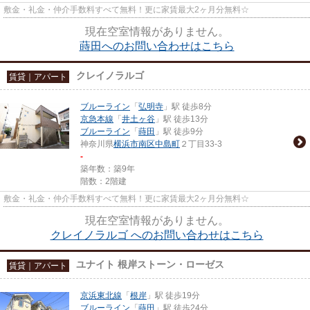
敷金・礼金・仲介手数料すべて無料！更に家賃最大2ヶ月分無料☆
現在空室情報がありません。
蒔田へのお問い合わせはこちら
クレイノラルゴ
賃貸｜アパート
ブルーライン
「
弘明寺
」駅 徒歩8分
京急本線
「
井土ヶ谷
」駅 徒歩13分
ブルーライン
「
蒔田
」駅 徒歩9分
神奈川県
横浜市南区
中島町
２丁目33-3
-
築年数：築9年
階数：2階建
敷金・礼金・仲介手数料すべて無料！更に家賃最大2ヶ月分無料☆
現在空室情報がありません。
クレイノラルゴ へのお問い合わせはこちら
ユナイト 根岸ストーン・ローゼス
賃貸｜アパート
京浜東北線
「
根岸
」駅 徒歩19分
ブルーライン
「
蒔田
」駅 徒歩24分