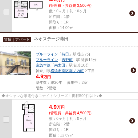
(管理費・共益費 3,500円)
敷：0ヶ月｜礼：0ヶ月
所在階：1階
間取り：1R
面積：14.00㎡
ネオステージ蒔田
賃貸｜アパート
ブルーライン
「
蒔田
」駅 徒歩7分
ブルーライン
「
吉野町
」駅 徒歩14分
京急本線
「
南太田
」駅 徒歩16分
神奈川県
横浜市南区
堀ノ内町
２丁目
4.9
万円
築年数：築20年 ｜募集中：
2室
階数：2階建
◆オシャレな家電付きユナイトシリーズ！掲載500件以上♪◆
4.9
万
円
(管理費・共益費 4,500円)
敷：0ヶ月｜礼：0ヶ月
所在階：2階
間取り：1R
面積：12.69㎡