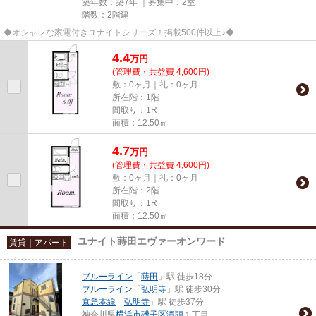
築年数：築7年 ｜募集中：
2室
階数：2階建
◆オシャレな家電付きユナイトシリーズ！掲載500件以上♪◆
4.4
万
円
(管理費・共益費 4,600円)
敷：0ヶ月｜礼：0ヶ月
所在階：1階
間取り：1R
面積：12.50㎡
4.7
万
円
(管理費・共益費 4,600円)
敷：0ヶ月｜礼：0ヶ月
所在階：2階
間取り：1R
面積：12.50㎡
ユナイト蒔田エヴァーオンワード
賃貸｜アパート
ブルーライン
「
蒔田
」駅 徒歩18分
ブルーライン
「
弘明寺
」駅 徒歩30分
京急本線
「
弘明寺
」駅 徒歩37分
神奈川県
横浜市磯子区
滝頭
１丁目