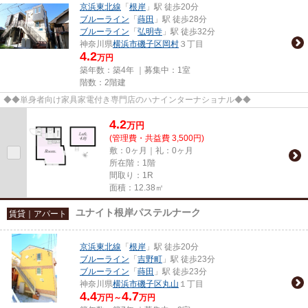
京浜東北線
「
根岸
」駅 徒歩20分
ブルーライン
「
蒔田
」駅 徒歩28分
ブルーライン
「
弘明寺
」駅 徒歩32分
神奈川県
横浜市磯子区
岡村
３丁目
4.2
万円
築年数：築4年 ｜募集中：
1室
階数：2階建
◆◆単身者向け家具家電付き専門店のハナインターナショナル◆◆
4.2
万
円
(管理費・共益費 3,500円)
敷：0ヶ月｜礼：0ヶ月
所在階：1階
間取り：1R
面積：12.38㎡
ユナイト根岸パステルナーク
賃貸｜アパート
京浜東北線
「
根岸
」駅 徒歩20分
ブルーライン
「
吉野町
」駅 徒歩23分
ブルーライン
「
蒔田
」駅 徒歩23分
神奈川県
横浜市磯子区
丸山
１丁目
4.4
4.7
万円～
万円