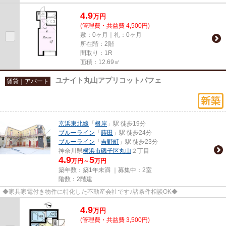
4.9
万
円
(管理費・共益費 4,500円)
敷：0ヶ月｜礼：0ヶ月
所在階：2階
間取り：1R
面積：12.69㎡
ユナイト丸山アプリコットパフェ
賃貸｜アパート
京浜東北線
「
根岸
」駅 徒歩19分
ブルーライン
「
蒔田
」駅 徒歩24分
ブルーライン
「
吉野町
」駅 徒歩23分
神奈川県
横浜市磯子区
丸山
２丁目
4.9
5
万円～
万円
築年数：築1年未満 ｜募集中：
2室
階数：2階建
◆家具家電付き物件に特化した不動産会社です♪諸条件相談OK◆
4.9
万
円
(管理費・共益費 3,500円)