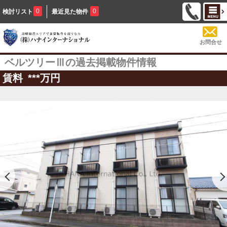
0
0
検討リスト
最近見た物件
お問合せ
ベルツリーⅢの過去掲載物件情報
賃料
***
万円