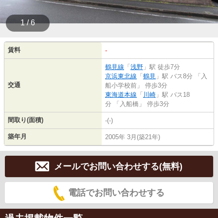
1 / 6
賃料
-
鶴見線
「
浅野
」駅 徒歩7分
京浜東北線
「
鶴見
」駅 バス8分 「入
交通
船小学校前」 停歩3分
東海道本線
「
川崎
」駅 バス18
分 「入船橋」 停歩3分
間取り(面積)
-(-)
築年月
2005年 3月(築21年)
メールでお問い合わせする(無料)
電話でお問い合わせする