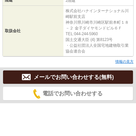
階建
2階建
株式会社ハナインターナショナル川
崎駅前支店
神奈川県川崎市川崎区駅前本町１８
－２ 金子ダイヤモンドビル６Ｆ
取扱会社
TEL:044-244-5960
国土交通大臣 (4) 第8123号
・公益社団法人全国宅地建物取引業
協会連合会
情報の見方
メールでお問い合わせする(無料)
電話でお問い合わせする