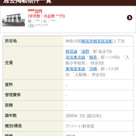
過去掲載物件一覧
***
万円
(管理費・共益費 ***円)
敷：***｜礼：***
1階 / *** / ***
所在地
神奈川県
横浜市鶴見区
浜町
１丁目
鶴見線
「
浅野
」駅 徒歩7分
京浜東北線
「
鶴見
」駅 バス8分 「入
交通
船小学校前」 停歩3分
東海道本線
「
川崎
」駅 バス18
分 「入船橋」 停歩3分
賃料
-
管理費等
-
面積
-
築年数
2005年 3月 (築21年)
種別/構造
アパート/鉄骨造