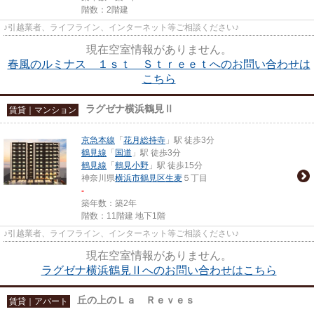
階数：2階建
♪引越業者、ライフライン、インターネット等ご相談ください♪
現在空室情報がありません。
春風のルミナス １ｓｔ Ｓｔｒｅｅｔへのお問い合わせは
こちら
ラグゼナ横浜鶴見Ⅱ
賃貸｜マンション
京急本線
「
花月総持寺
」駅 徒歩3分
鶴見線
「
国道
」駅 徒歩3分
鶴見線
「
鶴見小野
」駅 徒歩15分
神奈川県
横浜市鶴見区
生麦
５丁目
-
築年数：築2年
階数：11階建 地下1階
♪引越業者、ライフライン、インターネット等ご相談ください♪
現在空室情報がありません。
ラグゼナ横浜鶴見Ⅱへのお問い合わせはこちら
丘の上のＬａ Ｒｅｖｅｓ
賃貸｜アパート