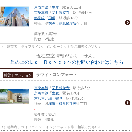
京急本線
「
生麦
」駅 徒歩11分
京急本線
「
花月総持寺
」駅 徒歩14分
鶴見線
「
国道
」駅 徒歩18分
神奈川県
横浜市鶴見区
岸谷
３丁目
-
築年数：築2年
階数：2階建
♪引越業者、ライフライン、インターネット等ご相談ください♪
現在空室情報がありません。
丘の上のＬａ Ｒｅｖｅｓへのお問い合わせはこちら
ラヴィ・コンフォート
賃貸｜マンション
京急本線
「
花月総持寺
」駅 徒歩6分
京急本線
「
生麦
」駅 徒歩9分
京浜東北線
「
鶴見
」駅 徒歩20分
神奈川県
横浜市鶴見区
生麦
４丁目
-
築年数：築1年
階数：4階建
♪引越業者、ライフライン、インターネット等ご相談ください♪