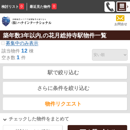
0
0
検討リスト
最近見た物件
お問合せ
築年数3年以内,の花月総持寺駅物件一覧
募集中のみ表示
12
該当物件
棟
1
空き数
件
駅で絞り込む
さらに条件を絞り込む
物件リクエスト
チェックした物件をまとめて