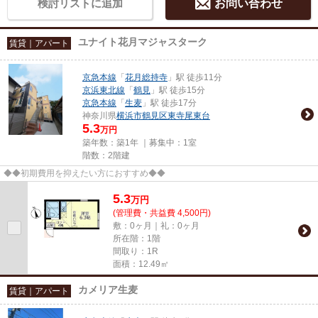
検討リストに追加
お問い合わせ
ユナイト花月マジャスターク
賃貸｜アパート
京急本線
「
花月総持寺
」駅 徒歩11分
京浜東北線
「
鶴見
」駅 徒歩15分
京急本線
「
生麦
」駅 徒歩17分
神奈川県
横浜市鶴見区
東寺尾東台
5.3
万円
築年数：築1年 ｜募集中：
1室
階数：2階建
◆◆初期費用を抑えたい方におすすめ◆◆
5.3
万
円
(管理費・共益費 4,500円)
敷：0ヶ月｜礼：0ヶ月
所在階：1階
間取り：1R
面積：12.49㎡
カメリア生麦
賃貸｜アパート