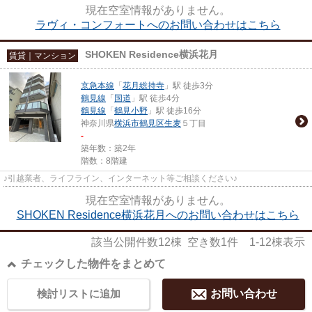
現在空室情報がありません。
ラヴィ・コンフォートへのお問い合わせはこちら
SHOKEN Residence横浜花月
賃貸｜マンション
京急本線
「
花月総持寺
」駅 徒歩3分
鶴見線
「
国道
」駅 徒歩4分
鶴見線
「
鶴見小野
」駅 徒歩16分
神奈川県
横浜市鶴見区
生麦
５丁目
-
築年数：築2年
階数：8階建
♪引越業者、ライフライン、インターネット等ご相談ください♪
現在空室情報がありません。
SHOKEN Residence横浜花月へのお問い合わせはこちら
該当公開件数
12
棟 空き数
1
件
1-12
棟表示
チェックした物件をまとめて
検討リストに追加
お問い合わせ