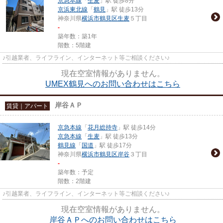
京急本線
「
生麦
」駅 徒歩8分
京浜東北線
「
鶴見
」駅 徒歩13分
神奈川県
横浜市鶴見区
生麦
５丁目
-
築年数：築1年
階数：5階建
♪引越業者、ライフライン、インターネット等ご相談ください♪
現在空室情報がありません。
UMEX鶴見へのお問い合わせはこちら
岸谷ＡＰ
賃貸｜アパート
京急本線
「
花月総持寺
」駅 徒歩14分
京急本線
「
生麦
」駅 徒歩13分
鶴見線
「
国道
」駅 徒歩17分
神奈川県
横浜市鶴見区
岸谷
３丁目
-
築年数：予定
階数：2階建
♪引越業者、ライフライン、インターネット等ご相談ください♪
現在空室情報がありません。
岸谷ＡＰへのお問い合わせはこちら