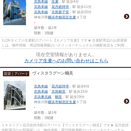
京急本線
「
生麦
」駅 徒歩4分
京急本線
「
花月総持寺
」駅 徒歩11分
京急本線
「
京急新子安
」駅 徒歩20分
神奈川県
横浜市鶴見区
生麦
３丁目
-
築年数：築1年
階数：3階建
1LDKタイプ☆生麦駅のアパート【カメリア生麦】です★ 生麦駅周辺のお部屋探
しは、物件情報・周辺情報満載のハナインターナショナル川崎駅前店をご利用下
さい！ 交通：京急線・【生麦駅...
現在空室情報がありません。
カメリア生麦へのお問い合わせはこちら
ヴィスタラグーン鶴見
賃貸｜アパート
京急本線
「
花月総持寺
」駅 徒歩6分
京急本線
「
京急鶴見
」駅 徒歩15分
京浜東北線
「
鶴見
」駅 徒歩19分
神奈川県
横浜市鶴見区
生麦
５丁目
-
築年数：築1年
階数：3階建
１Ｋタイプ☆花月総持寺駅のアパート【ヴィスタラグーン鶴見】です★ 花月総持
寺駅周辺のお部屋探しは、物件情報・周辺情報満載のハナインターナショナル川