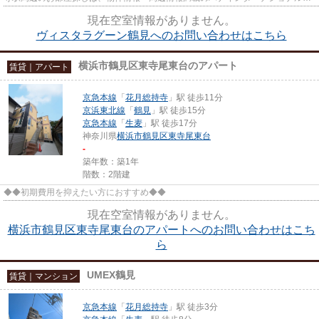
崎駅前店をご利用下さい！ 交...
現在空室情報がありません。
ヴィスタラグーン鶴見へのお問い合わせはこちら
横浜市鶴見区東寺尾東台のアパート
賃貸｜アパート
京急本線
「
花月総持寺
」駅 徒歩11分
京浜東北線
「
鶴見
」駅 徒歩15分
京急本線
「
生麦
」駅 徒歩17分
神奈川県
横浜市鶴見区
東寺尾東台
-
築年数：築1年
階数：2階建
◆◆初期費用を抑えたい方におすすめ◆◆
現在空室情報がありません。
横浜市鶴見区東寺尾東台のアパートへのお問い合わせはこち
ら
UMEX鶴見
賃貸｜マンション
京急本線
「
花月総持寺
」駅 徒歩3分