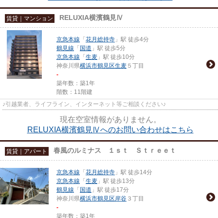
RELUXIA横濱鶴見Ⅳ
賃貸｜マンション
京急本線
「
花月総持寺
」駅 徒歩4分
鶴見線
「
国道
」駅 徒歩5分
京急本線
「
生麦
」駅 徒歩10分
神奈川県
横浜市鶴見区
生麦
５丁目
-
築年数：築1年
階数：11階建
♪引越業者、ライフライン、インターネット等ご相談ください♪
現在空室情報がありません。
RELUXIA横濱鶴見Ⅳへのお問い合わせはこちら
春風のルミナス １ｓｔ Ｓｔｒｅｅｔ
賃貸｜アパート
京急本線
「
花月総持寺
」駅 徒歩14分
京急本線
「
生麦
」駅 徒歩13分
鶴見線
「
国道
」駅 徒歩17分
神奈川県
横浜市鶴見区
岸谷
３丁目
-
築年数：築1年