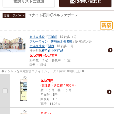
検討リストに追加
お問い合わせ
ユナイト石川町ペルファボーレ
賃貸｜アパート
京浜東北線
「
石川町
」駅 徒歩11分
ブルーライン
「
伊勢佐木長者町
」駅 徒歩14分
京浜東北線
「
関内
」駅 徒歩18分
神奈川県
横浜市中区
打越
5.5
5.7
万円～
万円
築年数：予定 ｜募集中：
10室
階数：2階建
◆オシャレな家電付きユナイトシリーズ！掲載500件以上♪◆
5.5
万
円
(管理費・共益費 4,000円)
敷：0ヶ月｜礼：0ヶ月
所在階：1階
間取り：1R
面積：14.28㎡
5.5