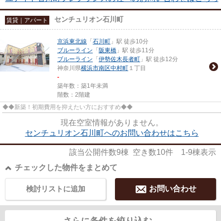
センチュリオン石川町
賃貸｜アパート
京浜東北線
「
石川町
」駅 徒歩10分
ブルーライン
「
阪東橋
」駅 徒歩11分
ブルーライン
「
伊勢佐木長者町
」駅 徒歩12分
神奈川県
横浜市南区
中村町
１丁目
-
築年数：築1年未満
階数：2階建
◆◆新築！初期費用を抑えたい方におすすめ◆◆
現在空室情報がありません。
センチュリオン石川町へのお問い合わせはこちら
該当公開件数
9
棟 空き数
10
件
1-9
棟表示
チェックした物件をまとめて
検討リストに追加
お問い合わせ
さらに条件を絞り込む