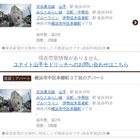
京浜東北線
「
山手
」駅 徒歩16分
みなとみらい線
「
元町・中華街
」駅 徒歩34分
ブルーライン
「
伊勢佐木長者町
」駅 徒歩45分
神奈川県
横浜市中区
本郷町
３丁目
-
築年数：築2年
階数：2階建
◆家具家電付き物件に特化した不動産会社です♪諸条件相談OK◆
現在空室情報がありません。
ユナイト山手モドリッチへのお問い合わせはこちら
横浜市中区本郷町３丁目のアパート
賃貸｜アパート
京浜東北線
「
山手
」駅 徒歩16分
みなとみらい線
「
元町・中華街
」駅 徒歩34分
ブルーライン
「
伊勢佐木長者町
」駅 徒歩45分
神奈川県
横浜市中区
本郷町
３丁目
-
築年数：築2年
階数：2階建
◆家具家電付き物件に特化した不動産会社です♪諸条件相談OK◆