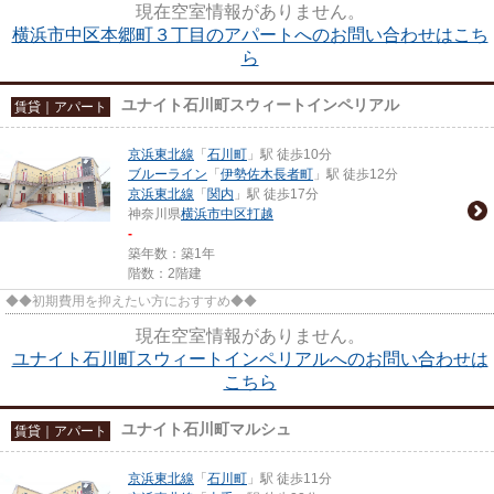
現在空室情報がありません。
横浜市中区本郷町３丁目のアパートへのお問い合わせはこち
ら
ユナイト石川町スウィートインペリアル
賃貸｜アパート
京浜東北線
「
石川町
」駅 徒歩10分
ブルーライン
「
伊勢佐木長者町
」駅 徒歩12分
京浜東北線
「
関内
」駅 徒歩17分
神奈川県
横浜市中区
打越
-
築年数：築1年
階数：2階建
◆◆初期費用を抑えたい方におすすめ◆◆
現在空室情報がありません。
ユナイト石川町スウィートインペリアルへのお問い合わせは
こちら
ユナイト石川町マルシュ
賃貸｜アパート
京浜東北線
「
石川町
」駅 徒歩11分