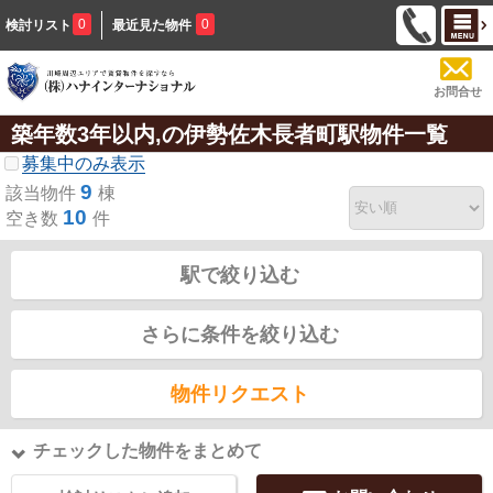
0
0
検討リスト
最近見た物件
お問合せ
築年数3年以内,の伊勢佐木長者町駅物件一覧
募集中のみ表示
9
該当物件
棟
10
空き数
件
駅で絞り込む
さらに条件を絞り込む
物件リクエスト
チェックした物件をまとめて