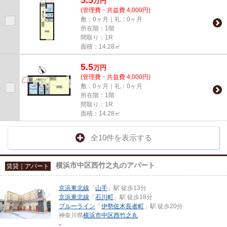
万
円
(管理費・共益費 4,000円)
敷：0ヶ月｜礼：0ヶ月
所在階：1階
間取り：1R
面積：14.28㎡
5.5
万
円
(管理費・共益費 4,000円)
敷：0ヶ月｜礼：0ヶ月
所在階：1階
間取り：1R
面積：14.28㎡
全10件を表示する
横浜市中区西竹之丸のアパート
賃貸｜アパート
京浜東北線
「
山手
」駅 徒歩13分
京浜東北線
「
石川町
」駅 徒歩18分
ブルーライン
「
伊勢佐木長者町
」駅 徒歩20分
神奈川県
横浜市中区
西竹之丸
-