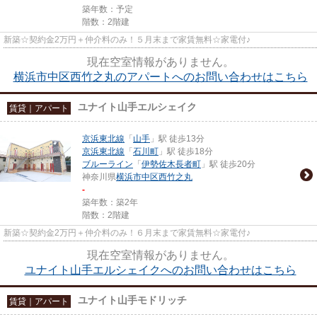
築年数：予定
階数：2階建
新築☆契約金2万円＋仲介料のみ！５月末まで家賃無料☆家電付♪
現在空室情報がありません。
横浜市中区西竹之丸のアパートへのお問い合わせはこちら
ユナイト山手エルシェイク
賃貸｜アパート
京浜東北線
「
山手
」駅 徒歩13分
京浜東北線
「
石川町
」駅 徒歩18分
ブルーライン
「
伊勢佐木長者町
」駅 徒歩20分
神奈川県
横浜市中区
西竹之丸
-
築年数：築2年
階数：2階建
新築☆契約金2万円＋仲介料のみ！６月末まで家賃無料☆家電付♪
現在空室情報がありません。
ユナイト山手エルシェイクへのお問い合わせはこちら
ユナイト山手モドリッチ
賃貸｜アパート