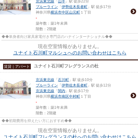
京浜東北線
「
山手
」駅 徒歩22分
ブルーライン
「
伊勢佐木長者町
」駅 徒歩17分
神奈川県
横浜市中区
山元町
１丁目
-
築年数：築1年未満
階数：2階建
◆◆単身者向け家具家電付き専門店のハナインターナショナル◆◆
現在空室情報がありません。
ユナイト石川町マルシュへのお問い合わせはこちら
ユナイト石川町フレグランスの杜
賃貸｜アパート
京浜東北線
「
石川町
」駅 徒歩10分
ブルーライン
「
伊勢佐木長者町
」駅 徒歩12分
京浜東北線
「
関内
」駅 徒歩17分
神奈川県
横浜市南区
中村町
１丁目
-
築年数：築1年未満
階数：2階建
◆◆初期費用を抑えたい方におすすめ◆◆
現在空室情報がありません。
ユナイト石川町フレグランスの杜へのお問い合わせはこちら