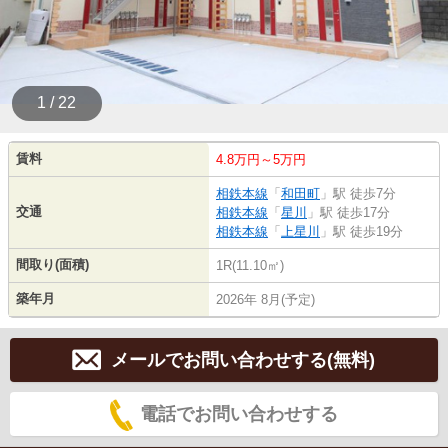
1 / 22
賃料
4.8万円～5万円
相鉄本線
「
和田町
」駅 徒歩7分
交通
相鉄本線
「
星川
」駅 徒歩17分
相鉄本線
「
上星川
」駅 徒歩19分
間取り(面積)
1R(11.10㎡)
築年月
2026年 8月(予定)
メールでお問い合わせする(無料)
電話でお問い合わせする