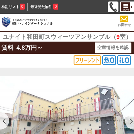
0
0
検討リスト
最近見た物件
お問合せ
ユナイト和田町スウィーツアンサンブル（
9
室）
賃料
4.8
万円～
空室情報を確認