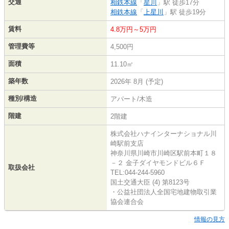
交通
相鉄本線
「
星川
」駅 徒歩17分
相鉄本線
「
上星川
」駅 徒歩19分
賃料
4.8万円～5万円
管理費等
4,500円
面積
11.10㎡
築年数
2026年 8月 (予定)
種別/構造
アパート/木造
階建
2階建
株式会社ハナインターナショナル川
崎駅前支店
神奈川県川崎市川崎区駅前本町１８
－２ 金子ダイヤモンドビル６Ｆ
取扱会社
TEL:044-244-5960
国土交通大臣 (4) 第8123号
・公益社団法人全国宅地建物取引業
協会連合会
情報の見方