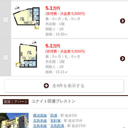
5.1
万
円
(管理費・共益費 5,500円)
敷：0ヶ月｜礼：0ヶ月
所在階：1階
間取り：1R
面積：15.00㎡
5.1
万
円
(管理費・共益費 5,500円)
敷：0ヶ月｜礼：0ヶ月
所在階：1階
間取り：1R
面積：15.21㎡
全4件を表示する
ユナイト田浦ブレストン
賃貸｜アパート
横須賀線
「
田浦
」駅 徒歩3分
京急本線
「
安針塚
」駅 徒歩15分
京急本線
「
京急田浦
」駅 徒歩23分