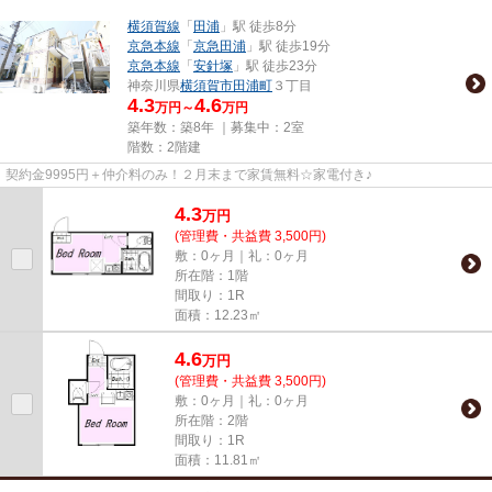
横須賀線
「
田浦
」駅 徒歩8分
京急本線
「
京急田浦
」駅 徒歩19分
京急本線
「
安針塚
」駅 徒歩23分
神奈川県
横須賀市
田浦町
３丁目
4.3
4.6
万円～
万円
築年数：築8年 ｜募集中：
2室
階数：2階建
契約金9995円＋仲介料のみ！２月末まで家賃無料☆家電付き♪
4.3
万
円
(管理費・共益費 3,500円)
敷：0ヶ月｜礼：0ヶ月
所在階：1階
間取り：1R
面積：12.23㎡
4.6
万
円
(管理費・共益費 3,500円)
敷：0ヶ月｜礼：0ヶ月
所在階：2階
間取り：1R
面積：11.81㎡