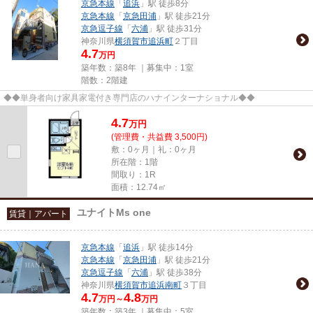
京急本線
「
追浜
」駅 徒歩8分
京急本線
「
京急田浦
」駅 徒歩21分
京急逗子線
「
六浦
」駅 徒歩31分
神奈川県
横須賀市
追浜町
２丁目
4.7
万円
築年数：築8年 ｜募集中：
1室
階数：2階建
◆◆単身者向け家具家電付き専門店のハナインターナショナル◆◆
4.7
万
円
(管理費・共益費 3,500円)
敷：0ヶ月｜礼：0ヶ月
所在階：1階
間取り：1R
面積：12.74㎡
ユナイトMs one
賃貸｜アパート
京急本線
「
追浜
」駅 徒歩14分
京急本線
「
京急田浦
」駅 徒歩21分
京急逗子線
「
六浦
」駅 徒歩38分
神奈川県
横須賀市
追浜南町
３丁目
4.7
4.8
万円～
万円
築年数：築3年 ｜募集中：
5室