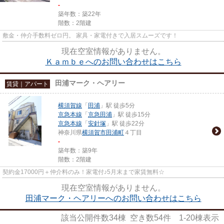
-
築年数：築22年
階数：2階建
敷金・仲介手数料ゼロ円。 家具・家電付きで入居スムーズです！
現在空室情報がありません。
Ｋａｍｂｅへのお問い合わせはこちら
田浦マーク・ヘアリー
賃貸｜アパート
横須賀線
「
田浦
」駅 徒歩5分
京急本線
「
京急田浦
」駅 徒歩15分
京急本線
「
安針塚
」駅 徒歩22分
神奈川県
横須賀市
田浦町
４丁目
-
築年数：築9年
階数：2階建
契約金17000円＋仲介料のみ！家電付♪5月末まで家賃無料☆
現在空室情報がありません。
田浦マーク・ヘアリーへのお問い合わせはこちら
該当公開件数
34
棟 空き数
54
件
1-20
棟表示