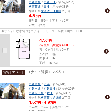
京急本線
「
京急田浦
」駅 徒歩23分
横須賀線
「
田浦
」駅 徒歩38分
神奈川県
横須賀市
浦郷町
２丁目
4.5
万円
築年数：築2年 ｜募集中：
1室
階数：2階建
◆オシャレな家電付きユナイトシリーズ！掲載500件以上♪◆
4.5
万
円
(管理費・共益費 4,000円)
敷：0ヶ月｜礼：0ヶ月
所在階：1階
間取り：1R
面積：15.80㎡
ユナイト追浜モンペリエ
賃貸｜アパート
京急本線
「
追浜
」駅 徒歩8分
京急本線
「
京急田浦
」駅 徒歩20分
京急逗子線
「
六浦
」駅 徒歩31分
神奈川県
横須賀市
追浜町
２丁目
4.6
4.9
万円～
万円
築年数：築7年 ｜募集中：
6室