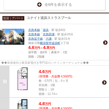
全6件を表示する
ユナイト追浜ストラスブール
賃貸｜アパート
京急本線
「
追浜
」駅 徒歩8分
京急本線
「
京急田浦
」駅 徒歩20分
京急逗子線
「
六浦
」駅 徒歩31分
神奈川県
横須賀市
追浜町
２丁目
4.6
4.9
万円～
万円
築年数：築8年 ｜募集中：
3室
階数：2階建
◆◆単身者向け家具家電付き専門店のハナインターナショナル◆◆
4.6
万
円
(管理費・共益費 4,500円)
敷：0万円｜礼：0ヶ月
所在階：1階
間取り：1R
面積：12.74㎡
4.8
万
円
(管理費・共益費 4,500円)