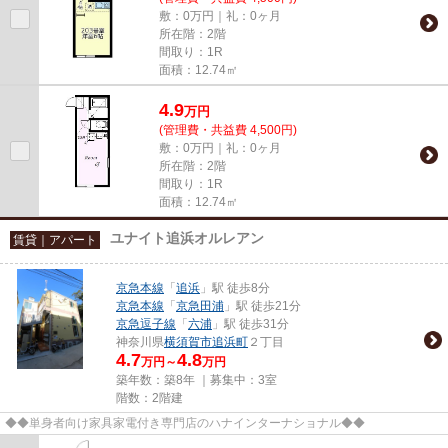
敷：0万円｜礼：0ヶ月
所在階：2階
間取り：1R
面積：12.74㎡
4.9
万
円
(管理費・共益費 4,500円)
敷：0万円｜礼：0ヶ月
所在階：2階
間取り：1R
面積：12.74㎡
ユナイト追浜オルレアン
賃貸｜アパート
京急本線
「
追浜
」駅 徒歩8分
京急本線
「
京急田浦
」駅 徒歩21分
京急逗子線
「
六浦
」駅 徒歩31分
神奈川県
横須賀市
追浜町
２丁目
4.7
4.8
万円～
万円
築年数：築8年 ｜募集中：
3室
階数：2階建
◆◆単身者向け家具家電付き専門店のハナインターナショナル◆◆