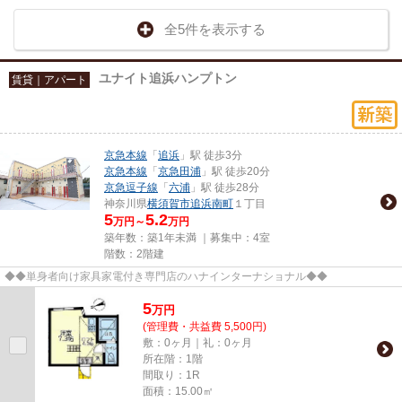
全5件を表示する
ユナイト追浜ハンプトン
賃貸｜アパート
京急本線
「
追浜
」駅 徒歩3分
京急本線
「
京急田浦
」駅 徒歩20分
京急逗子線
「
六浦
」駅 徒歩28分
神奈川県
横須賀市
追浜南町
１丁目
5
5.2
万円～
万円
築年数：築1年未満 ｜募集中：
4室
階数：2階建
◆◆単身者向け家具家電付き専門店のハナインターナショナル◆◆
5
万
円
(管理費・共益費 5,500円)
敷：0ヶ月｜礼：0ヶ月
所在階：1階
間取り：1R
面積：15.00㎡