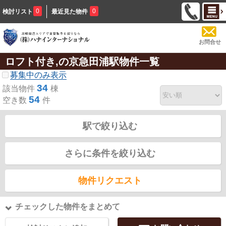
0
0
検討リスト
最近見た物件
お問合せ
ロフト付き,の京急田浦駅物件一覧
募集中のみ表示
34
該当物件
棟
54
空き数
件
駅で絞り込む
さらに条件を絞り込む
物件リクエスト
チェックした物件をまとめて