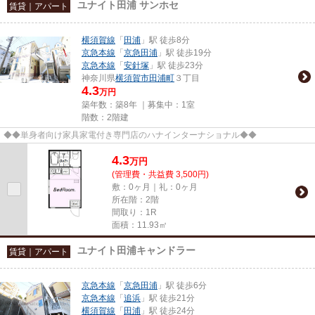
ユナイト田浦 サンホセ
賃貸｜アパート
横須賀線
「
田浦
」駅 徒歩8分
京急本線
「
京急田浦
」駅 徒歩19分
京急本線
「
安針塚
」駅 徒歩23分
神奈川県
横須賀市
田浦町
３丁目
4.3
万円
築年数：築8年 ｜募集中：
1室
階数：2階建
◆◆単身者向け家具家電付き専門店のハナインターナショナル◆◆
4.3
万
円
(管理費・共益費 3,500円)
敷：0ヶ月｜礼：0ヶ月
所在階：2階
間取り：1R
面積：11.93㎡
ユナイト田浦キャンドラー
賃貸｜アパート
京急本線
「
京急田浦
」駅 徒歩6分
京急本線
「
追浜
」駅 徒歩21分
横須賀線
「
田浦
」駅 徒歩24分