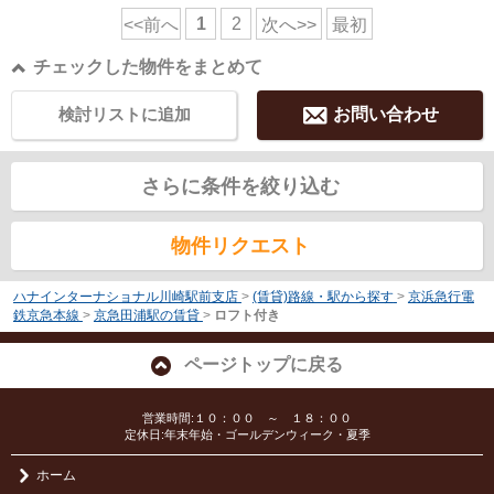
1
2
<<前へ
次へ>>
最初
チェックした物件をまとめて
検討リストに追加
お問い合わせ
さらに条件を絞り込む
物件リクエスト
ハナインターナショナル川崎駅前支店
>
(賃貸)路線・駅から探す
>
京浜急行電
鉄京急本線
>
京急田浦駅の賃貸
>
ロフト付き
ページトップに戻る
営業時間:１０：００ ～ １８：００
定休日:年末年始・ゴールデンウィーク・夏季
ホーム