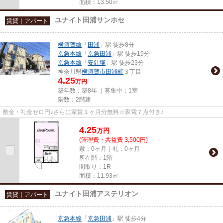
面積：13.50㎡
ユナイト田浦サンホセ
賃貸｜アパート
横須賀線
「
田浦
」駅 徒歩8分
京急本線
「
京急田浦
」駅 徒歩19分
京急本線
「
安針塚
」駅 徒歩23分
神奈川県
横須賀市
田浦町
３丁目
4.25
万円
築年数：築8年 ｜募集中：
1室
階数：2階建
敷金・礼金ゼロ円♪さらに家賃１ヶ月分無料☆家電７点付き♪
4.25
万
円
(管理費・共益費 3,500円)
敷：0ヶ月｜礼：0ヶ月
所在階：1階
間取り：1R
面積：11.93㎡
ユナイト田浦アステリオン
賃貸｜アパート
京急本線
「
京急田浦
」駅 徒歩4分