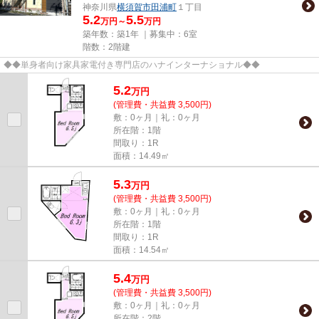
神奈川県
横須賀市
田浦町
１丁目
5.2
5.5
万円～
万円
築年数：築1年 ｜募集中：
6室
階数：2階建
◆◆単身者向け家具家電付き専門店のハナインターナショナル◆◆
5.2
万
円
(管理費・共益費 3,500円)
敷：0ヶ月｜礼：0ヶ月
所在階：1階
間取り：1R
面積：14.49㎡
5.3
万
円
(管理費・共益費 3,500円)
敷：0ヶ月｜礼：0ヶ月
所在階：1階
間取り：1R
面積：14.54㎡
5.4
万
円
(管理費・共益費 3,500円)
敷：0ヶ月｜礼：0ヶ月
所在階：2階