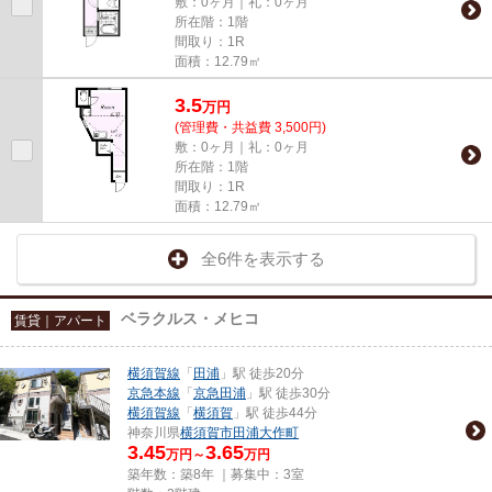
敷：0ヶ月｜礼：0ヶ月
所在階：1階
間取り：1R
面積：12.79㎡
3.5
万
円
(管理費・共益費 3,500円)
敷：0ヶ月｜礼：0ヶ月
所在階：1階
間取り：1R
面積：12.79㎡
全6件を表示する
ベラクルス・メヒコ
賃貸｜アパート
横須賀線
「
田浦
」駅 徒歩20分
京急本線
「
京急田浦
」駅 徒歩30分
横須賀線
「
横須賀
」駅 徒歩44分
神奈川県
横須賀市
田浦大作町
3.45
3.65
万円～
万円
築年数：築8年 ｜募集中：
3室