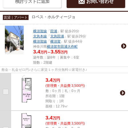
検討リストに追加
お問い合わせ
ロペス・ホルティージョ
賃貸｜アパート
横須賀線
「
田浦
」駅 徒歩20分
京急本線
「
京急田浦
」駅 徒歩29分
横須賀線
「
横須賀
」駅 徒歩44分
神奈川県
横須賀市
田浦大作町
3.4
3.55
万円～
万円
築年数：築8年 ｜募集中：
6室
階数：2階建
敷金・礼金ゼロ円♪さらに家賃１ヶ月分無料☆家電付き♪
3.4
万
円
(管理費・共益費 3,500円)
敷：0ヶ月｜礼：0ヶ月
所在階：1階
間取り：1R
面積：12.79㎡
3.4
万
円
(管理費・共益費 3,500円)