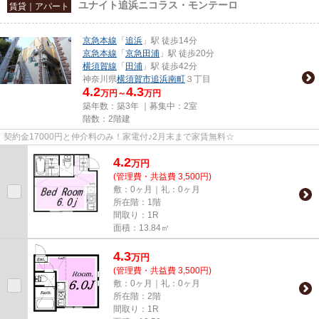
ユナイト追浜ニコラス・モンテーロ
賃貸｜アパート
京急本線
「
追浜
」駅 徒歩14分
京急本線
「
京急田浦
」駅 徒歩20分
横須賀線
「
田浦
」駅 徒歩42分
神奈川県
横須賀市
追浜南町
３丁目
4.2
4.3
万円～
万円
築年数：築3年 ｜募集中：
2室
階数：2階建
契約金17000円と仲介料のみ！家電付♪2月末まで家賃無料☆
4.2
万
円
(管理費・共益費 3,500円)
敷：0ヶ月｜礼：0ヶ月
所在階：1階
間取り：1R
面積：13.84㎡
4.3
万
円
(管理費・共益費 3,500円)
敷：0ヶ月｜礼：0ヶ月
所在階：2階
間取り：1R