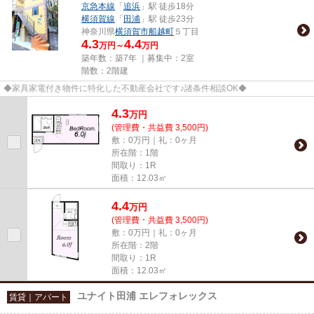
京急本線
「
追浜
」駅 徒歩18分
横須賀線
「
田浦
」駅 徒歩23分
神奈川県
横須賀市
船越町
５丁目
4.3
4.4
万円～
万円
築年数：築7年 ｜募集中：
2室
階数：2階建
◆家具家電付き物件に特化した不動産会社です♪諸条件相談OK◆
4.3
万
円
(管理費・共益費 3,500円)
敷：0万円｜礼：0ヶ月
所在階：1階
間取り：1R
面積：12.03㎡
4.4
万
円
(管理費・共益費 3,500円)
敷：0万円｜礼：0ヶ月
所在階：2階
間取り：1R
面積：12.03㎡
ユナイト田浦 エレフォレックス
賃貸｜アパート