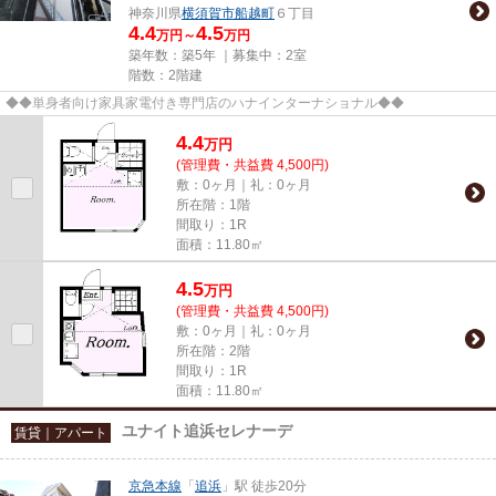
神奈川県
横須賀市
船越町
６丁目
4.4
4.5
万円～
万円
築年数：築5年 ｜募集中：
2室
階数：2階建
◆◆単身者向け家具家電付き専門店のハナインターナショナル◆◆
4.4
万
円
(管理費・共益費 4,500円)
敷：0ヶ月｜礼：0ヶ月
所在階：1階
間取り：1R
面積：11.80㎡
4.5
万
円
(管理費・共益費 4,500円)
敷：0ヶ月｜礼：0ヶ月
所在階：2階
間取り：1R
面積：11.80㎡
ユナイト追浜セレナーデ
賃貸｜アパート
京急本線
「
追浜
」駅 徒歩20分