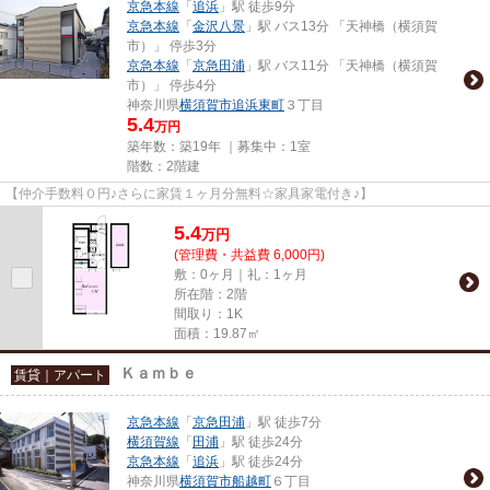
京急本線
「
追浜
」駅 徒歩9分
京急本線
「
金沢八景
」駅 バス13分 「天神橋（横須賀
市）」 停歩3分
京急本線
「
京急田浦
」駅 バス11分 「天神橋（横須賀
市）」 停歩4分
神奈川県
横須賀市
追浜東町
３丁目
5.4
万円
築年数：築19年 ｜募集中：
1室
階数：2階建
【仲介手数料０円♪さらに家賃１ヶ月分無料☆家具家電付き♪】
5.4
万
円
(管理費・共益費 6,000円)
敷：0ヶ月｜礼：1ヶ月
所在階：2階
間取り：1K
面積：19.87㎡
Ｋａｍｂｅ
賃貸｜アパート
京急本線
「
京急田浦
」駅 徒歩7分
横須賀線
「
田浦
」駅 徒歩24分
京急本線
「
追浜
」駅 徒歩24分
神奈川県
横須賀市
船越町
６丁目