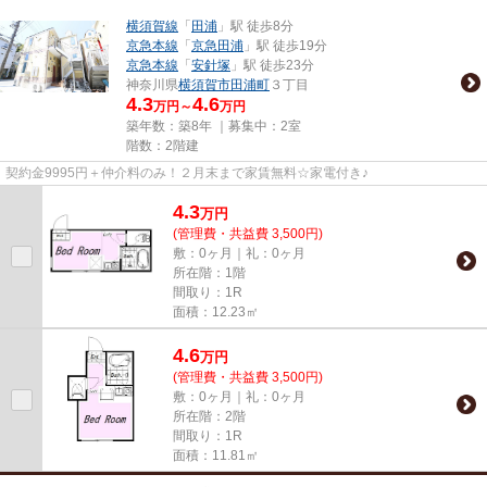
横須賀線
「
田浦
」駅 徒歩8分
京急本線
「
京急田浦
」駅 徒歩19分
京急本線
「
安針塚
」駅 徒歩23分
神奈川県
横須賀市
田浦町
３丁目
4.3
4.6
万円～
万円
築年数：築8年 ｜募集中：
2室
階数：2階建
契約金9995円＋仲介料のみ！２月末まで家賃無料☆家電付き♪
4.3
万
円
(管理費・共益費 3,500円)
敷：0ヶ月｜礼：0ヶ月
所在階：1階
間取り：1R
面積：12.23㎡
4.6
万
円
(管理費・共益費 3,500円)
敷：0ヶ月｜礼：0ヶ月
所在階：2階
間取り：1R
面積：11.81㎡