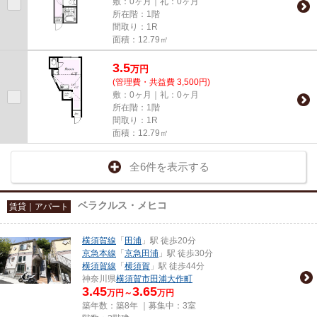
敷：0ヶ月｜礼：0ヶ月
所在階：1階
間取り：1R
面積：12.79㎡
3.5
万
円
(管理費・共益費 3,500円)
敷：0ヶ月｜礼：0ヶ月
所在階：1階
間取り：1R
面積：12.79㎡
全6件を表示する
ベラクルス・メヒコ
賃貸｜アパート
横須賀線
「
田浦
」駅 徒歩20分
京急本線
「
京急田浦
」駅 徒歩30分
横須賀線
「
横須賀
」駅 徒歩44分
神奈川県
横須賀市
田浦大作町
3.45
3.65
万円～
万円
築年数：築8年 ｜募集中：
3室