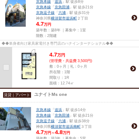
京急本線
「
追浜
」駅 徒歩8分
京急本線
「
京急田浦
」駅 徒歩21分
京急逗子線
「
六浦
」駅 徒歩31分
神奈川県
横須賀市
追浜町
２丁目
4.7
万円
築年数：築8年 ｜募集中：
1室
階数：2階建
◆◆単身者向け家具家電付き専門店のハナインターナショナル◆◆
4.7
万
円
(管理費・共益費 3,500円)
敷：0ヶ月｜礼：0ヶ月
所在階：1階
間取り：1R
面積：12.74㎡
ユナイトMs one
賃貸｜アパート
京急本線
「
追浜
」駅 徒歩14分
京急本線
「
京急田浦
」駅 徒歩21分
京急逗子線
「
六浦
」駅 徒歩38分
神奈川県
横須賀市
追浜南町
３丁目
4.7
4.8
万円～
万円
築年数：築3年 ｜募集中：
5室