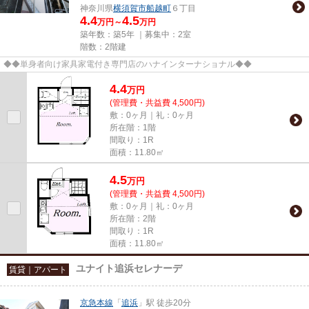
神奈川県
横須賀市
船越町
６丁目
4.4
4.5
万円～
万円
築年数：築5年 ｜募集中：
2室
階数：2階建
◆◆単身者向け家具家電付き専門店のハナインターナショナル◆◆
4.4
万
円
(管理費・共益費 4,500円)
敷：0ヶ月｜礼：0ヶ月
所在階：1階
間取り：1R
面積：11.80㎡
4.5
万
円
(管理費・共益費 4,500円)
敷：0ヶ月｜礼：0ヶ月
所在階：2階
間取り：1R
面積：11.80㎡
ユナイト追浜セレナーデ
賃貸｜アパート
京急本線
「
追浜
」駅 徒歩20分