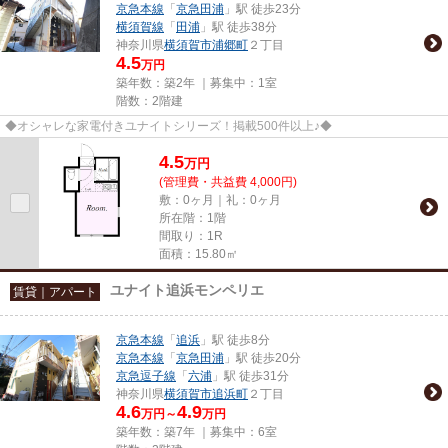
京急本線
「
京急田浦
」駅 徒歩23分
横須賀線
「
田浦
」駅 徒歩38分
神奈川県
横須賀市
浦郷町
２丁目
4.5
万円
築年数：築2年 ｜募集中：
1室
階数：2階建
◆オシャレな家電付きユナイトシリーズ！掲載500件以上♪◆
4.5
万
円
(管理費・共益費 4,000円)
敷：0ヶ月｜礼：0ヶ月
所在階：1階
間取り：1R
面積：15.80㎡
ユナイト追浜モンペリエ
賃貸｜アパート
京急本線
「
追浜
」駅 徒歩8分
京急本線
「
京急田浦
」駅 徒歩20分
京急逗子線
「
六浦
」駅 徒歩31分
神奈川県
横須賀市
追浜町
２丁目
4.6
4.9
万円～
万円
築年数：築7年 ｜募集中：
6室