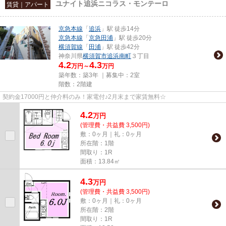
ユナイト追浜ニコラス・モンテーロ
賃貸｜アパート
京急本線
「
追浜
」駅 徒歩14分
京急本線
「
京急田浦
」駅 徒歩20分
横須賀線
「
田浦
」駅 徒歩42分
神奈川県
横須賀市
追浜南町
３丁目
4.2
4.3
万円～
万円
築年数：築3年 ｜募集中：
2室
階数：2階建
契約金17000円と仲介料のみ！家電付♪2月末まで家賃無料☆
4.2
万
円
(管理費・共益費 3,500円)
敷：0ヶ月｜礼：0ヶ月
所在階：1階
間取り：1R
面積：13.84㎡
4.3
万
円
(管理費・共益費 3,500円)
敷：0ヶ月｜礼：0ヶ月
所在階：2階
間取り：1R