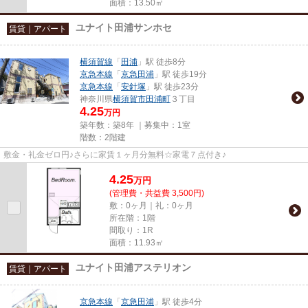
面積：13.50㎡
ユナイト田浦サンホセ
賃貸｜アパート
横須賀線
「
田浦
」駅 徒歩8分
京急本線
「
京急田浦
」駅 徒歩19分
京急本線
「
安針塚
」駅 徒歩23分
神奈川県
横須賀市
田浦町
３丁目
4.25
万円
築年数：築8年 ｜募集中：
1室
階数：2階建
敷金・礼金ゼロ円♪さらに家賃１ヶ月分無料☆家電７点付き♪
4.25
万
円
(管理費・共益費 3,500円)
敷：0ヶ月｜礼：0ヶ月
所在階：1階
間取り：1R
面積：11.93㎡
ユナイト田浦アステリオン
賃貸｜アパート
京急本線
「
京急田浦
」駅 徒歩4分