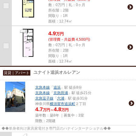
敷：0万円｜礼：0ヶ月
所在階：2階
間取り：1R
面積：12.74㎡
4.9
万
円
(管理費・共益費 4,500円)
敷：0万円｜礼：0ヶ月
所在階：2階
間取り：1R
面積：12.74㎡
ユナイト追浜オルレアン
賃貸｜アパート
京急本線
「
追浜
」駅 徒歩8分
京急本線
「
京急田浦
」駅 徒歩21分
京急逗子線
「
六浦
」駅 徒歩31分
神奈川県
横須賀市
追浜町
２丁目
4.7
4.8
万円～
万円
築年数：築8年 ｜募集中：
3室
階数：2階建
◆◆単身者向け家具家電付き専門店のハナインターナショナル◆◆