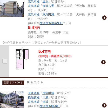
京急本線
「
追浜
」駅 徒歩9分
京急本線
「
金沢八景
」駅 バス13分 「天神橋（横須賀
市）」 停歩3分
京急本線
「
京急田浦
」駅 バス11分 「天神橋（横須賀
市）」 停歩4分
神奈川県
横須賀市
追浜東町
３丁目
5.4
万円
築年数：築19年 ｜募集中：
1室
階数：2階建
【仲介手数料０円♪さらに家賃１ヶ月分無料☆家具家電付き♪】
5.4
万
円
(管理費・共益費 6,000円)
敷：0ヶ月｜礼：1ヶ月
所在階：2階
間取り：1K
面積：19.87㎡
Ｋａｍｂｅ
賃貸｜アパート
京急本線
「
京急田浦
」駅 徒歩7分
横須賀線
「
田浦
」駅 徒歩24分
京急本線
「
追浜
」駅 徒歩24分
神奈川県
横須賀市
船越町
６丁目