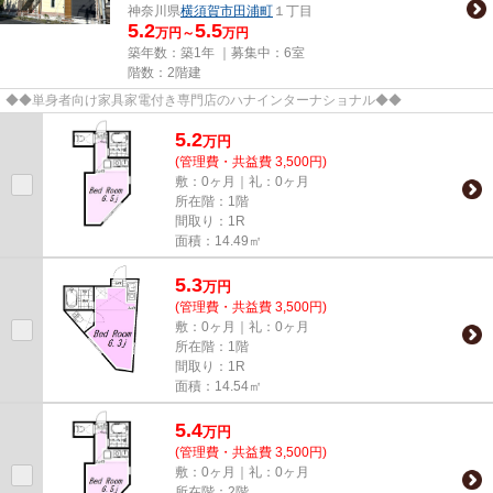
神奈川県
横須賀市
田浦町
１丁目
5.2
5.5
万円～
万円
築年数：築1年 ｜募集中：
6室
階数：2階建
◆◆単身者向け家具家電付き専門店のハナインターナショナル◆◆
5.2
万
円
(管理費・共益費 3,500円)
敷：0ヶ月｜礼：0ヶ月
所在階：1階
間取り：1R
面積：14.49㎡
5.3
万
円
(管理費・共益費 3,500円)
敷：0ヶ月｜礼：0ヶ月
所在階：1階
間取り：1R
面積：14.54㎡
5.4
万
円
(管理費・共益費 3,500円)
敷：0ヶ月｜礼：0ヶ月
所在階：2階