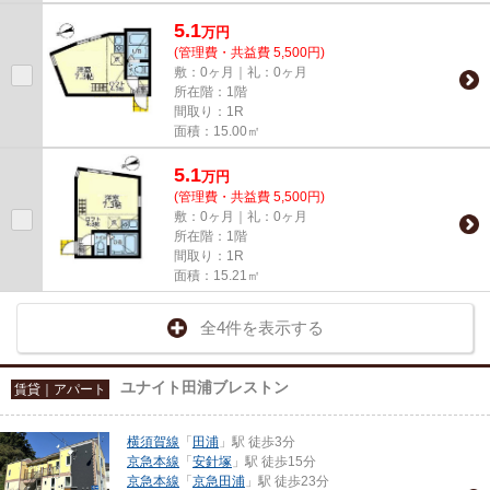
5.1
万
円
(管理費・共益費 5,500円)
敷：0ヶ月｜礼：0ヶ月
所在階：1階
間取り：1R
面積：15.00㎡
5.1
万
円
(管理費・共益費 5,500円)
敷：0ヶ月｜礼：0ヶ月
所在階：1階
間取り：1R
面積：15.21㎡
全4件を表示する
ユナイト田浦ブレストン
賃貸｜アパート
横須賀線
「
田浦
」駅 徒歩3分
京急本線
「
安針塚
」駅 徒歩15分
京急本線
「
京急田浦
」駅 徒歩23分