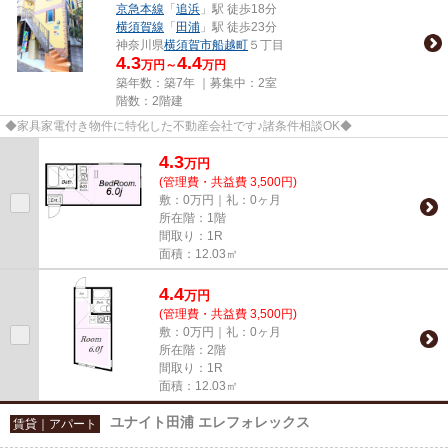
京急本線
「
追浜
」駅 徒歩18分
横須賀線
「
田浦
」駅 徒歩23分
神奈川県
横須賀市
船越町
５丁目
4.3
4.4
万円～
万円
築年数：築7年 ｜募集中：
2室
階数：2階建
◆家具家電付き物件に特化した不動産会社です♪諸条件相談OK◆
4.3
万
円
(管理費・共益費 3,500円)
敷：0万円｜礼：0ヶ月
所在階：1階
間取り：1R
面積：12.03㎡
4.4
万
円
(管理費・共益費 3,500円)
敷：0万円｜礼：0ヶ月
所在階：2階
間取り：1R
面積：12.03㎡
ユナイト田浦 エレフォレックス
賃貸｜アパート