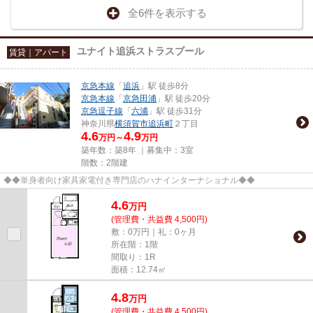
全6件を表示する
ユナイト追浜ストラスブール
賃貸｜アパート
京急本線
「
追浜
」駅 徒歩8分
京急本線
「
京急田浦
」駅 徒歩20分
京急逗子線
「
六浦
」駅 徒歩31分
神奈川県
横須賀市
追浜町
２丁目
4.6
4.9
万円～
万円
築年数：築8年 ｜募集中：
3室
階数：2階建
◆◆単身者向け家具家電付き専門店のハナインターナショナル◆◆
4.6
万
円
(管理費・共益費 4,500円)
敷：0万円｜礼：0ヶ月
所在階：1階
間取り：1R
面積：12.74㎡
4.8
万
円
(管理費・共益費 4,500円)