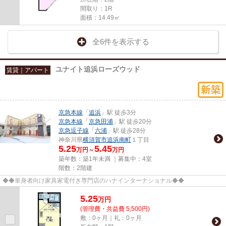
間取り：1R
面積：14.49㎡
全6件を表示する
ユナイト追浜ローズウッド
賃貸｜アパート
京急本線
「
追浜
」駅 徒歩3分
京急本線
「
京急田浦
」駅 徒歩20分
京急逗子線
「
六浦
」駅 徒歩28分
神奈川県
横須賀市
追浜南町
１丁目
5.25
5.45
万円～
万円
築年数：築1年未満 ｜募集中：
4室
階数：2階建
◆◆単身者向け家具家電付き専門店のハナインターナショナル◆◆
5.25
万
円
(管理費・共益費 5,500円)
敷：0ヶ月｜礼：0ヶ月