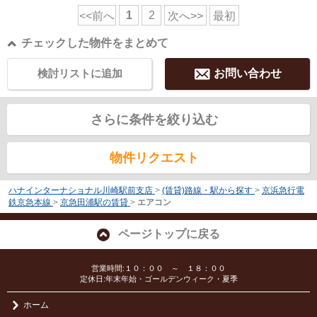
1
2
<<前へ
次へ>>
最初
チェックした物件をまとめて
検討リストに追加
お問い合わせ
さらに条件を絞り込む
物件リクエスト
ハナインターナショナル川崎駅前支店
>
(賃貸)路線・駅から探す
>
京浜急行電
鉄京急本線
>
京急田浦駅の賃貸
>
エアコン
ページトップに戻る
営業時間:１０：００ ～ １８：００
定休日:年末年始・ゴールデンウィーク・夏季
ホーム