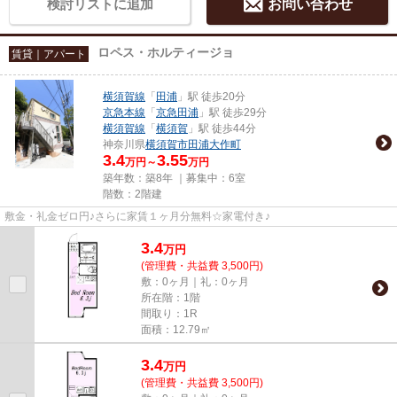
検討リストに追加
お問い合わせ
ロペス・ホルティージョ
賃貸｜アパート
横須賀線
「
田浦
」駅 徒歩20分
京急本線
「
京急田浦
」駅 徒歩29分
横須賀線
「
横須賀
」駅 徒歩44分
神奈川県
横須賀市
田浦大作町
3.4
3.55
万円～
万円
築年数：築8年 ｜募集中：
6室
階数：2階建
敷金・礼金ゼロ円♪さらに家賃１ヶ月分無料☆家電付き♪
3.4
万
円
(管理費・共益費 3,500円)
敷：0ヶ月｜礼：0ヶ月
所在階：1階
間取り：1R
面積：12.79㎡
3.4
万
円
(管理費・共益費 3,500円)