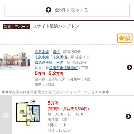
全5件を表示する
ユナイト追浜ハンプトン
賃貸｜アパート
京急本線
「
追浜
」駅 徒歩3分
京急本線
「
京急田浦
」駅 徒歩20分
京急逗子線
「
六浦
」駅 徒歩28分
神奈川県
横須賀市
追浜南町
１丁目
5
5.2
万円～
万円
築年数：築1年未満 ｜募集中：
4室
階数：2階建
◆◆単身者向け家具家電付き専門店のハナインターナショナル◆◆
5
万
円
(管理費・共益費 5,500円)
敷：0ヶ月｜礼：0ヶ月
所在階：1階
間取り：1R
面積：15.00㎡