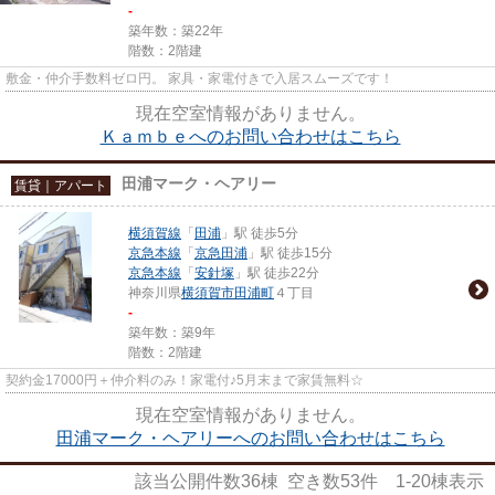
-
築年数：築22年
階数：2階建
敷金・仲介手数料ゼロ円。 家具・家電付きで入居スムーズです！
現在空室情報がありません。
Ｋａｍｂｅへのお問い合わせはこちら
田浦マーク・ヘアリー
賃貸｜アパート
横須賀線
「
田浦
」駅 徒歩5分
京急本線
「
京急田浦
」駅 徒歩15分
京急本線
「
安針塚
」駅 徒歩22分
神奈川県
横須賀市
田浦町
４丁目
-
築年数：築9年
階数：2階建
契約金17000円＋仲介料のみ！家電付♪5月末まで家賃無料☆
現在空室情報がありません。
田浦マーク・ヘアリーへのお問い合わせはこちら
該当公開件数
36
棟 空き数
53
件
1-20
棟表示