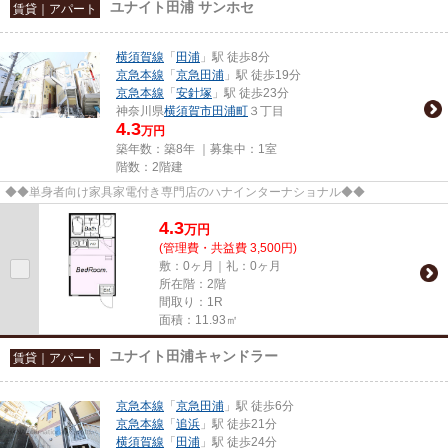
ユナイト田浦 サンホセ
賃貸｜アパート
横須賀線
「
田浦
」駅 徒歩8分
京急本線
「
京急田浦
」駅 徒歩19分
京急本線
「
安針塚
」駅 徒歩23分
神奈川県
横須賀市
田浦町
３丁目
4.3
万円
築年数：築8年 ｜募集中：
1室
階数：2階建
◆◆単身者向け家具家電付き専門店のハナインターナショナル◆◆
4.3
万
円
(管理費・共益費 3,500円)
敷：0ヶ月｜礼：0ヶ月
所在階：2階
間取り：1R
面積：11.93㎡
ユナイト田浦キャンドラー
賃貸｜アパート
京急本線
「
京急田浦
」駅 徒歩6分
京急本線
「
追浜
」駅 徒歩21分
横須賀線
「
田浦
」駅 徒歩24分